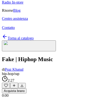
Radio In-store
Risorse
Blog
Centro assistenza
Contatto
Torna al catalogo
Fake | Hiphop Music
di
Praz Khanal
hip-hop/rap
2:27
Acquista brano
0:00