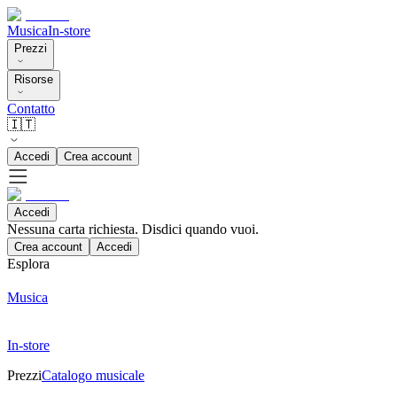
Musica
In-store
Prezzi
Risorse
Contatto
🇮🇹
Accedi
Crea account
Accedi
Nessuna carta richiesta. Disdici quando vuoi.
Crea account
Accedi
Esplora
Musica
In-store
Prezzi
Catalogo musicale