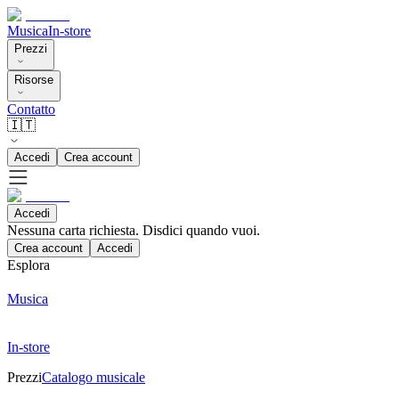
Musica
In-store
Prezzi
Risorse
Contatto
🇮🇹
Accedi
Crea account
Accedi
Nessuna carta richiesta. Disdici quando vuoi.
Crea account
Accedi
Esplora
Musica
In-store
Prezzi
Catalogo musicale