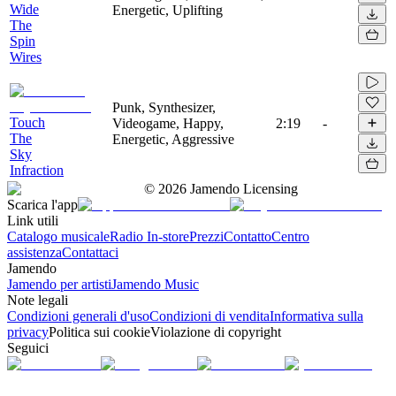
Wide
Energetic, Uplifting
The
Spin
Wires
Punk, Synthesizer,
Touch
Videogame, Happy,
2:19
-
The
Energetic, Aggressive
Sky
Infraction
©
2026
Jamendo Licensing
Scarica l'app
Link utili
Catalogo musicale
Radio In-store
Prezzi
Contatto
Centro
assistenza
Contattaci
Jamendo
Jamendo per artisti
Jamendo Music
Note legali
Condizioni generali d'uso
Condizioni di vendita
Informativa sulla
privacy
Politica sui cookie
Violazione di copyright
Seguici