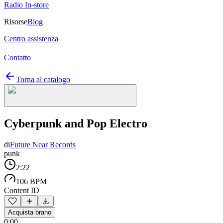
Radio In-store
Risorse
Blog
Centro assistenza
Contatto
Torna al catalogo
Cyberpunk and Pop Electro
di
Future Near Records
punk
2:22
106 BPM
Content ID
Acquista brano
0:00