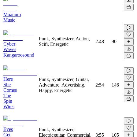
Moanum
Music
Punk, Synthesizer, Action,
2:48
90
Cyber
Scifi, Energetic
Waves
Kangaroosound
Here
Punk, Synthesizer, Guitar,
She
Adventure, Advertising,
2:54
146
Comes
Happy, Energetic
The
Spin
Wires
Eyes
Punk, Synthesizer,
Get
Electricguitar, Commercial,
3:55
105