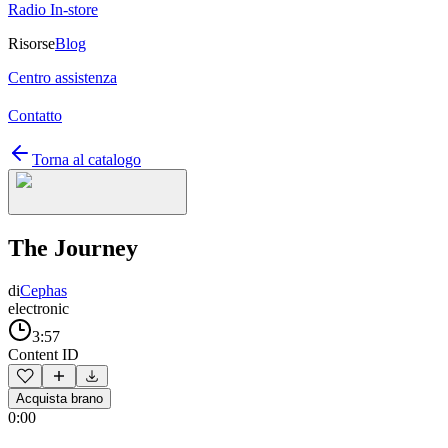
Radio In-store
Risorse
Blog
Centro assistenza
Contatto
Torna al catalogo
The Journey
di
Cephas
electronic
3:57
Content ID
Acquista brano
0:00