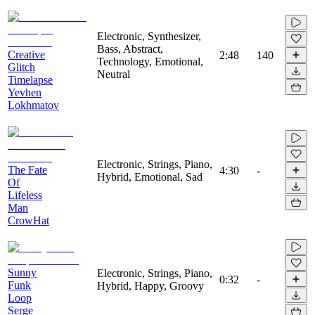
Electronic, Synthesizer,
Bass, Abstract,
Creative
2:48
140
Technology, Emotional,
Glitch
Neutral
Timelapse
Yevhen
Lokhmatov
Electronic, Strings, Piano,
The Fate
4:30
-
Hybrid, Emotional, Sad
Of
Lifeless
Man
CrowHat
Sunny
Electronic, Strings, Piano,
0:32
-
Funk
Hybrid, Happy, Groovy
Loop
Serge