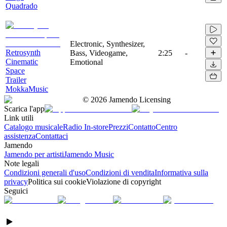
Quadrado
Electronic, Synthesizer,
Retrosynth
Bass, Videogame,
2:25
-
Cinematic
Emotional
Space
Trailer
MokkaMusic
©
2026
Jamendo Licensing
Scarica l'app
Link utili
Catalogo musicale
Radio In-store
Prezzi
Contatto
Centro
assistenza
Contattaci
Jamendo
Jamendo per artisti
Jamendo Music
Note legali
Condizioni generali d'uso
Condizioni di vendita
Informativa sulla
privacy
Politica sui cookie
Violazione di copyright
Seguici