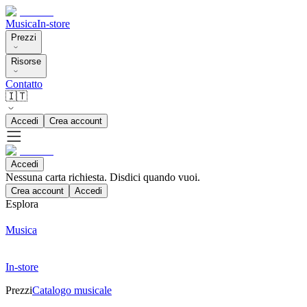
Musica
In-store
Prezzi
Risorse
Contatto
🇮🇹
Accedi
Crea account
Accedi
Nessuna carta richiesta. Disdici quando vuoi.
Crea account
Accedi
Esplora
Musica
In-store
Prezzi
Catalogo musicale