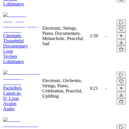
Lokhmatov
Electronic, Strings,
Piano, Documentary,
Cinematic
1:59
-
Melancholic, Peaceful,
Thoughtful
Sad
Documentary
Loop
Yevhen
Lokhmatov
Electronic, Orchestra,
Strings, Piano,
Pachelbel-
0:21
-
Celebration, Peaceful,
Canon-in-
Uplifting
D_Loop
Avalon
Audio