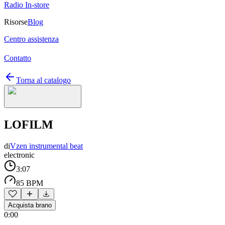
Radio In-store
Risorse
Blog
Centro assistenza
Contatto
Torna al catalogo
LOFILM
di
Vzen instrumental beat
electronic
3:07
85 BPM
Acquista brano
0:00