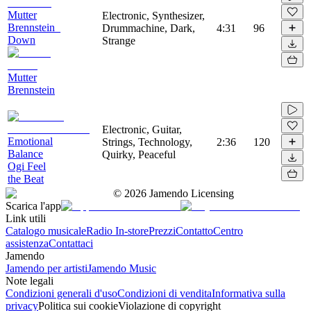
Mutter
Electronic, Synthesizer,
Brennstein_
Drummachine, Dark,
4:31
96
Down
Strange
Mutter
Brennstein
Electronic, Guitar,
Emotional
Strings, Technology,
2:36
120
Balance
Quirky, Peaceful
Ogi Feel
the Beat
©
2026
Jamendo Licensing
Scarica l'app
Link utili
Catalogo musicale
Radio In-store
Prezzi
Contatto
Centro
assistenza
Contattaci
Jamendo
Jamendo per artisti
Jamendo Music
Note legali
Condizioni generali d'uso
Condizioni di vendita
Informativa sulla
privacy
Politica sui cookie
Violazione di copyright