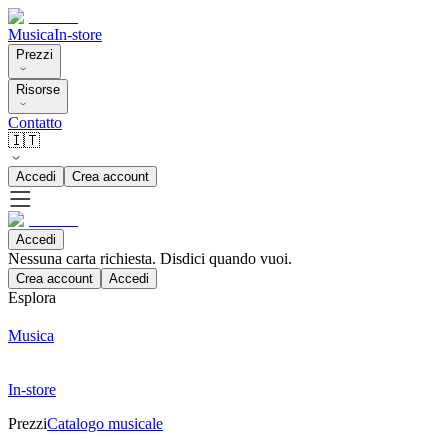
Musica
In-store
Prezzi
Risorse
Contatto
🇮🇹
Accedi
Crea account
Accedi
Nessuna carta richiesta. Disdici quando vuoi.
Crea account
Accedi
Esplora
Musica
In-store
Prezzi
Catalogo musicale