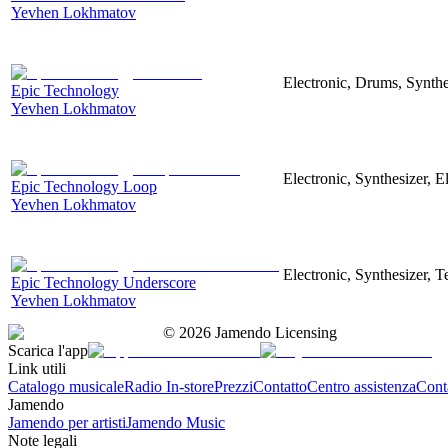
Yevhen Lokhmatov
Electronic, Drums, Synthe
Epic Technology
Yevhen Lokhmatov
Electronic, Synthesizer, 
Epic Technology Loop
Yevhen Lokhmatov
Electronic, Synthesizer, 
Epic Technology Underscore
Yevhen Lokhmatov
©
2026
Jamendo Licensing
Scarica l'app
Link utili
Catalogo musicale
Radio In-store
Prezzi
Contatto
Centro assistenza
Conta
Jamendo
Jamendo per artisti
Jamendo Music
Note legali