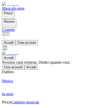
Musica
In-store
Prezzi
Risorse
Contatto
🇮🇹
Accedi
Crea account
Accedi
Nessuna carta richiesta. Disdici quando vuoi.
Crea account
Accedi
Esplora
Musica
In-store
Prezzi
Catalogo musicale