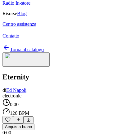
Radio In-store
Risorse
Blog
Centro assistenza
Contatto
Torna al catalogo
Eternity
di
Ed Napoli
electronic
0:00
126 BPM
Acquista brano
0:00