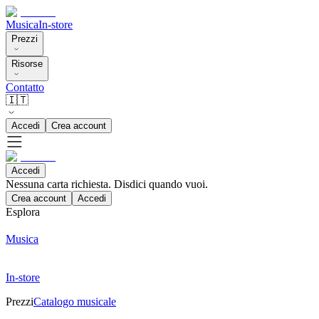
Musica
In-store
Prezzi
Risorse
Contatto
🇮🇹
Accedi
Crea account
Accedi
Nessuna carta richiesta. Disdici quando vuoi.
Crea account
Accedi
Esplora
Musica
In-store
Prezzi
Catalogo musicale