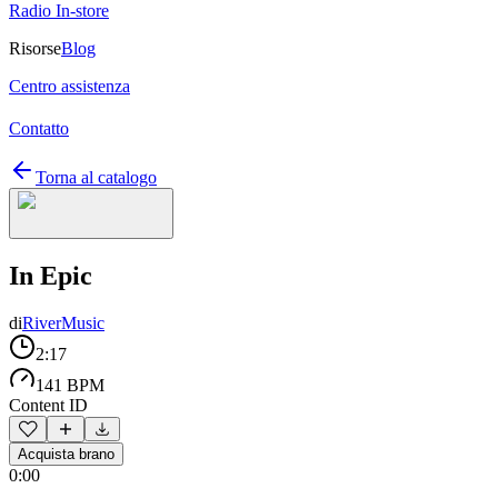
Radio In-store
Risorse
Blog
Centro assistenza
Contatto
Torna al catalogo
In Epic
di
RiverMusic
2:17
141 BPM
Content ID
Acquista brano
0:00