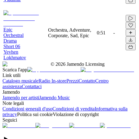
Epic
Orchestra, Adventure,
0:51
-
Orchestral
Corporate, Sad, Epic
Drama
Short 06
Yevhen
Lokhmatov
©
2026
Jamendo Licensing
Scarica l'app
Link utili
Catalogo musicale
Radio In-store
Prezzi
Contatto
Centro
assistenza
Contattaci
Jamendo
Jamendo per artisti
Jamendo Music
Note legali
Condizioni generali d'uso
Condizioni di vendita
Informativa sulla
privacy
Politica sui cookie
Violazione di copyright
Seguici