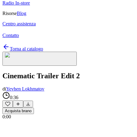
Radio In-store
Risorse
Blog
Centro assistenza
Contatto
Torna al catalogo
Cinematic Trailer Edit 2
di
Yevhen Lokhmatov
0:36
Acquista brano
0:00