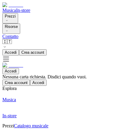
Musica
In-store
Prezzi
Risorse
Contatto
🇮🇹
Accedi
Crea account
Accedi
Nessuna carta richiesta. Disdici quando vuoi.
Crea account
Accedi
Esplora
Musica
In-store
Prezzi
Catalogo musicale