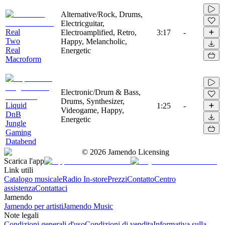
Alternative/Rock, Drums,
Electricguitar,
Real
Electroamplified, Retro,
3:17
-
Two
Happy, Melancholic,
Real
Energetic
Macroform
Electronic/Drum & Bass,
Drums, Synthesizer,
Liquid
1:25
-
Videogame, Happy,
DnB
Energetic
Jungle
Gaming
Databend
©
2026
Jamendo Licensing
Scarica l'app
Link utili
Catalogo musicale
Radio In-store
Prezzi
Contatto
Centro
assistenza
Contattaci
Jamendo
Jamendo per artisti
Jamendo Music
Note legali
Condizioni generali d'uso
Condizioni di vendita
Informativa sulla