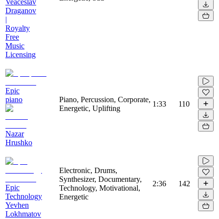
Veaceslav
Draganov
|
Royalty
Free
Music
Licensing
Epic
piano
Piano, Percussion, Corporate,
1:33
110
Energetic, Uplifting
Nazar
Hrushko
Electronic, Drums,
Synthesizer, Documentary,
2:36
142
Epic
Technology, Motivational,
Technology
Energetic
Yevhen
Lokhmatov