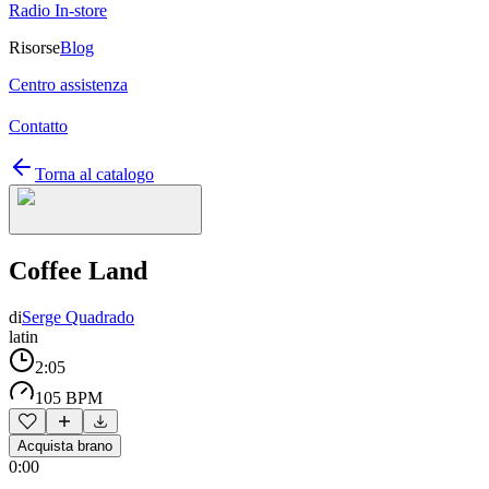
Radio In-store
Risorse
Blog
Centro assistenza
Contatto
Torna al catalogo
Coffee Land
di
Serge Quadrado
latin
2:05
105 BPM
Acquista brano
0:00