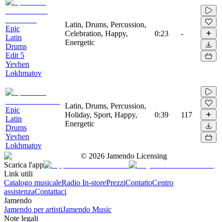
Latin, Drums, Percussion,
Epic
Celebration, Happy,
0:23
-
Latin
Energetic
Drums
Edit 5
Yevhen
Lokhmatov
Latin, Drums, Percussion,
Epic
Holiday, Sport, Happy,
0:39
117
Latin
Energetic
Drums
Yevhen
Lokhmatov
©
2026
Jamendo Licensing
Scarica l'app
Link utili
Catalogo musicale
Radio In-store
Prezzi
Contatto
Centro
assistenza
Contattaci
Jamendo
Jamendo per artisti
Jamendo Music
Note legali