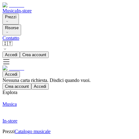
Musica
In-store
Prezzi
Risorse
Contatto
🇮🇹
Accedi
Crea account
Accedi
Nessuna carta richiesta. Disdici quando vuoi.
Crea account
Accedi
Esplora
Musica
In-store
Prezzi
Catalogo musicale