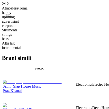
2:12
Atmosfera/Tema
happy
uplifting
advertising
corporate
Strumenti
strings
bass
Altri tag
instrumental
Brani simili
Titolo
Electronic/Electro Ho
Saint | Slap House Music
Praz Khanal
Electronic/Deep House