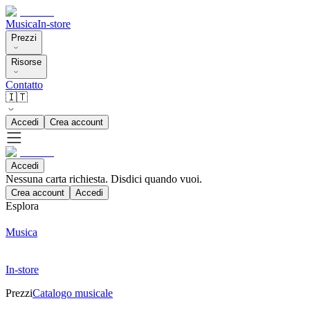
Musica
In-store
Prezzi
Risorse
Contatto
🇮🇹
Accedi
Crea account
Accedi
Nessuna carta richiesta. Disdici quando vuoi.
Crea account
Accedi
Esplora
Musica
In-store
Prezzi
Catalogo musicale