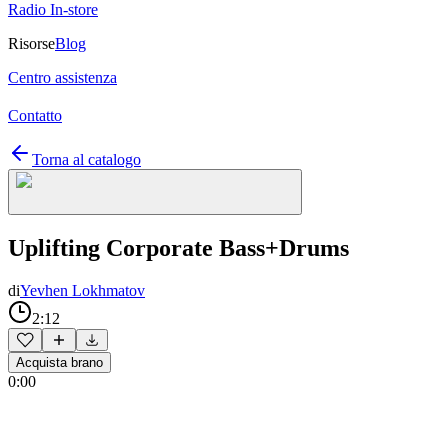
Radio In-store
Risorse
Blog
Centro assistenza
Contatto
Torna al catalogo
Uplifting Corporate Bass+Drums
di
Yevhen Lokhmatov
2:12
Acquista brano
0:00