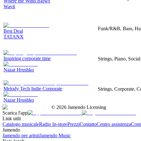
Where the Wind Blows
Wavit
Funk/R&B, Bass, Ha
Best Deal
TATANX
Inspiring corporate time
Strings, Piano, Socia
Nazar Hrushko
Melody Tech Indie Corporate
Strings, Corporate, 
Nazar Hrushko
©
2026
Jamendo Licensing
Scarica l'app
Link utili
Catalogo musicale
Radio In-store
Prezzi
Contatto
Centro assistenza
Conta
Jamendo
Jamendo per artisti
Jamendo Music