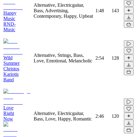
Alternative, Electricguitar,
Bass, Advertising,
1:48
143
Happy
Contemporary, Happy, Upbeat
Music
RND-
Music
Alternative, Strings, Bass,
Wild
2:54
128
Love, Emotional, Melancholic
Summer
Christos
Kariotis
Band
Love
Right
Alternative, Electricguitar,
2:46
120
Now
Bass, Love, Happy, Romantic