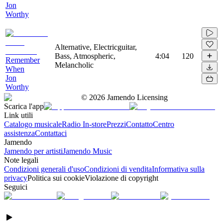
Jon
Worthy
Alternative, Electricguitar,
Bass, Atmospheric,
4:04
120
Remember
Melancholic
When
Jon
Worthy
©
2026
Jamendo Licensing
Scarica l'app
Link utili
Catalogo musicale
Radio In-store
Prezzi
Contatto
Centro
assistenza
Contattaci
Jamendo
Jamendo per artisti
Jamendo Music
Note legali
Condizioni generali d'uso
Condizioni di vendita
Informativa sulla
privacy
Politica sui cookie
Violazione di copyright
Seguici