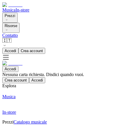
Musica
In-store
Prezzi
Risorse
Contatto
🇮🇹
Accedi
Crea account
Accedi
Nessuna carta richiesta. Disdici quando vuoi.
Crea account
Accedi
Esplora
Musica
In-store
Prezzi
Catalogo musicale