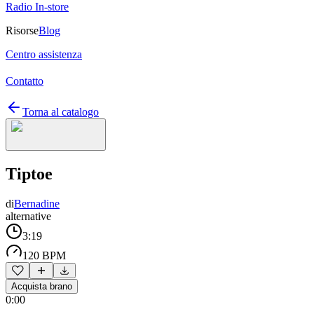
Radio In-store
Risorse
Blog
Centro assistenza
Contatto
Torna al catalogo
Tiptoe
di
Bernadine
alternative
3:19
120 BPM
Acquista brano
0:00