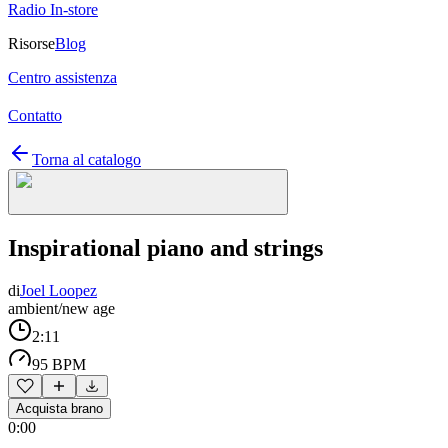
Radio In-store
Risorse
Blog
Centro assistenza
Contatto
Torna al catalogo
Inspirational piano and strings
di
Joel Loopez
ambient/new age
2:11
95 BPM
Acquista brano
0:00