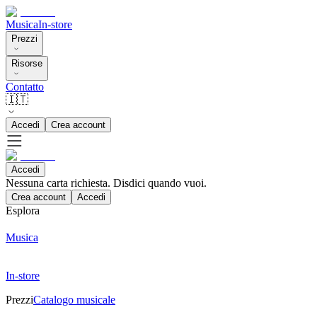
Musica
In-store
Prezzi
Risorse
Contatto
🇮🇹
Accedi
Crea account
Accedi
Nessuna carta richiesta. Disdici quando vuoi.
Crea account
Accedi
Esplora
Musica
In-store
Prezzi
Catalogo musicale