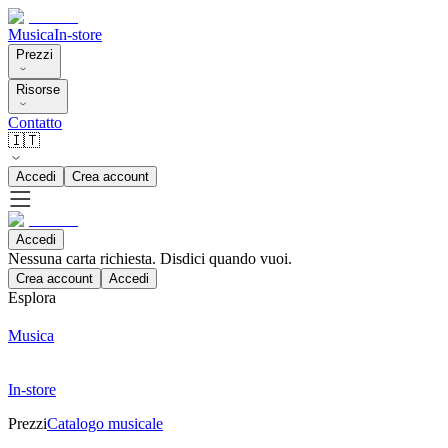
Musica
In-store
Prezzi
Risorse
Contatto
🇮🇹
Accedi
Crea account
Accedi
Nessuna carta richiesta. Disdici quando vuoi.
Crea account
Accedi
Esplora
Musica
In-store
Prezzi
Catalogo musicale