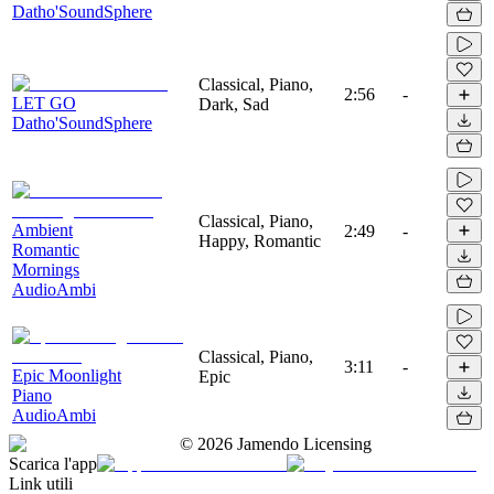
Datho'SoundSphere
Classical, Piano,
2:56
-
LET GO
Dark, Sad
Datho'SoundSphere
Classical, Piano,
Ambient
2:49
-
Happy, Romantic
Romantic
Mornings
AudioAmbi
Classical, Piano,
3:11
-
Epic Moonlight
Epic
Piano
AudioAmbi
©
2026
Jamendo Licensing
Scarica l'app
Link utili