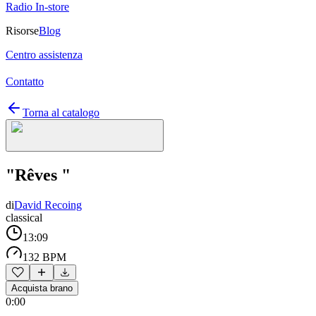
Radio In-store
Risorse
Blog
Centro assistenza
Contatto
Torna al catalogo
"Rêves "
di
David Recoing
classical
13:09
132 BPM
Acquista brano
0:00