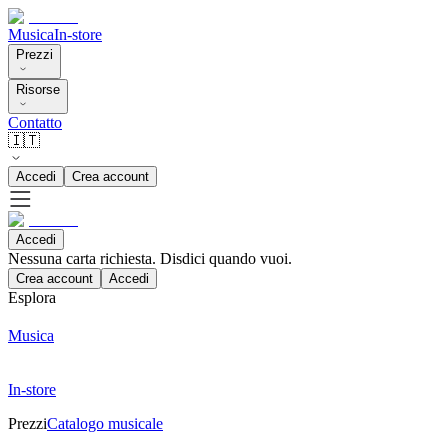
Musica
In-store
Prezzi
Risorse
Contatto
🇮🇹
Accedi
Crea account
Accedi
Nessuna carta richiesta. Disdici quando vuoi.
Crea account
Accedi
Esplora
Musica
In-store
Prezzi
Catalogo musicale