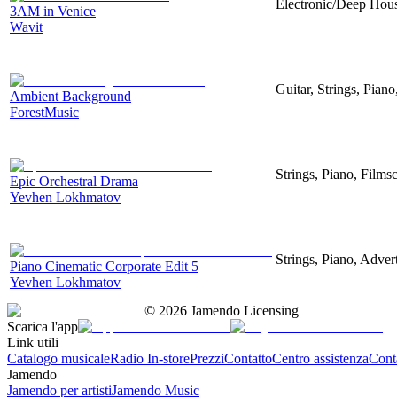
Electronic/Deep House
3AM in Venice
Wavit
Guitar, Strings, Piano
Ambient Background
ForestMusic
Strings, Piano, Filmsc
Epic Orchestral Drama
Yevhen Lokhmatov
Strings, Piano, Advert
Piano Cinematic Corporate Edit 5
Yevhen Lokhmatov
©
2026
Jamendo Licensing
Scarica l'app
Link utili
Catalogo musicale
Radio In-store
Prezzi
Contatto
Centro assistenza
Conta
Jamendo
Jamendo per artisti
Jamendo Music