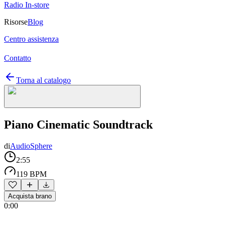
Radio In-store
Risorse
Blog
Centro assistenza
Contatto
Torna al catalogo
Piano Cinematic Soundtrack
di
AudioSphere
2:55
119 BPM
Acquista brano
0:00