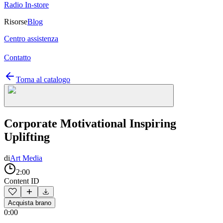
Radio In-store
Risorse
Blog
Centro assistenza
Contatto
Torna al catalogo
Corporate Motivational Inspiring
Uplifting
di
Art Media
2:00
Content ID
Acquista brano
0:00