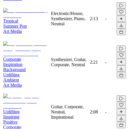
Electronic/House,
Synthesizer, Piano,
2:13
-
Tropical
Neutral
Summer Pop
Art Media
Corporate
Synthesizer, Guitar,
2:21
-
Inspiration
Corporate, Neutral
Background
Uplifting
Ambient
Art Media
Guitar, Corporate,
Uplifting
Neutral,
2:08
-
Inspiring
Inspirational
Positive
Corporate