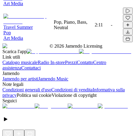
Art Media
Pop, Piano, Bass,
2:11
-
Travel Summer
Neutral
Pop
Art Media
©
2026
Jamendo Licensing
Scarica l'app
Link utili
Catalogo musicale
Radio In-store
Prezzi
Contatto
Centro
assistenza
Contattaci
Jamendo
Jamendo per artisti
Jamendo Music
Note legali
Condizioni generali d'uso
Condizioni di vendita
Informativa sulla
privacy
Politica sui cookie
Violazione di copyright
Seguici