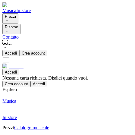
Musica
In-store
Prezzi
Risorse
Contatto
🇮🇹
Accedi
Crea account
Accedi
Nessuna carta richiesta. Disdici quando vuoi.
Crea account
Accedi
Esplora
Musica
In-store
Prezzi
Catalogo musicale