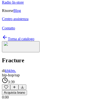
Radio In-store
Risorse
Blog
Centro assistenza
Contatto
Torna al catalogo
Fracture
di
kbkbts.
hip-hop/rap
3:39
Acquista brano
0:00