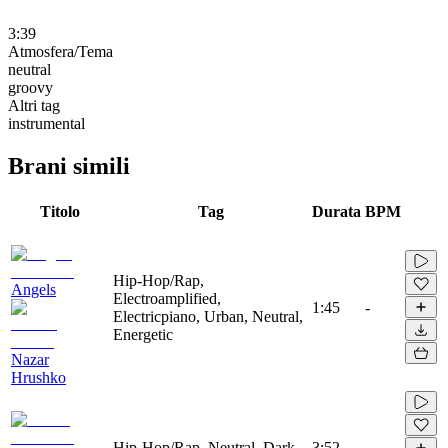
3:39
Atmosfera/Tema
neutral
groovy
Altri tag
instrumental
Brani simili
Titolo
Tag
Durata
BPM
Hip-Hop/Rap,
Angels
Electroamplified,
1:45
-
Electricpiano, Urban, Neutral,
Energetic
Nazar
Hrushko
Hip-Hop/Rap, Neutral, Dark
3:52
-