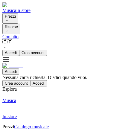
Musica
In-store
Prezzi
Risorse
Contatto
🇮🇹
Accedi
Crea account
Accedi
Nessuna carta richiesta. Disdici quando vuoi.
Crea account
Accedi
Esplora
Musica
In-store
Prezzi
Catalogo musicale