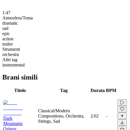
1:47
Atmosfera/Tema
dramatic
sad
epic
action
trailer
Strumenti
orchestra
Altri tag
instrumental
Brani simili
Titolo
Tag
Durata
BPM
Classical/Modern
Compositions, Orchestra,
2:02
-
Dark
Strings, Sad
Mountains
Osipov