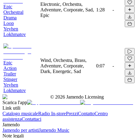
Electronic, Orchestra,
Epic
Adventure, Corporate, Sad,
1:28
-
Orchestral
Epic
Drama
Loop
Yevhen
Lokhmatov
Wind, Orchestra, Brass,
Epic
Adventure, Corporate,
0:07
-
Action
Dark, Energetic, Sad
Trailer
Stinger
Yevhen
Lokhmatov
©
2026
Jamendo Licensing
Scarica l'app
Link utili
Catalogo musicale
Radio In-store
Prezzi
Contatto
Centro
assistenza
Contattaci
Jamendo
Jamendo per artisti
Jamendo Music
Note legali