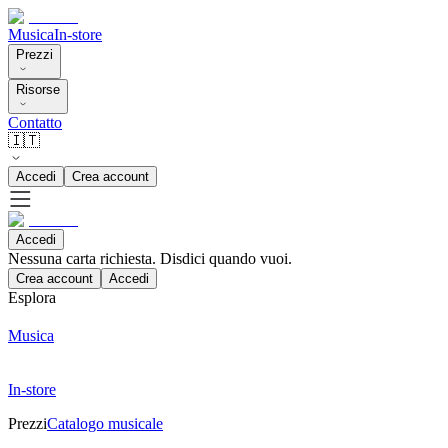
Musica
In-store
Prezzi
Risorse
Contatto
🇮🇹
Accedi
Crea account
Accedi
Nessuna carta richiesta. Disdici quando vuoi.
Crea account
Accedi
Esplora
Musica
In-store
Prezzi
Catalogo musicale