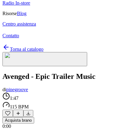
Radio In-store
Risorse
Blog
Centro assistenza
Contatto
Torna al catalogo
Avenged - Epic Trailer Music
di
pinegroove
1:47
115 BPM
Acquista brano
0:00