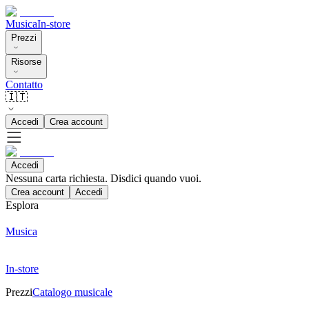
Musica
In-store
Prezzi
Risorse
Contatto
🇮🇹
Accedi
Crea account
Accedi
Nessuna carta richiesta. Disdici quando vuoi.
Crea account
Accedi
Esplora
Musica
In-store
Prezzi
Catalogo musicale