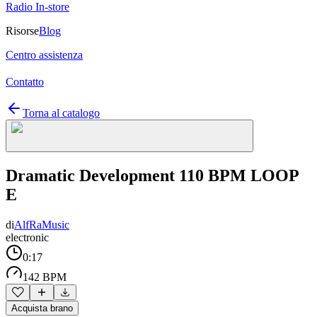
Radio In-store
Risorse
Blog
Centro assistenza
Contatto
Torna al catalogo
Dramatic Development 110 BPM LOOP
E
di
AlfRaMusic
electronic
0:17
142 BPM
Acquista brano