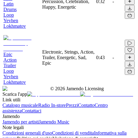
Percussion, Celebration,
0:32
-
Latin
Happy, Energetic
Drums
Loop
Yevhen
Lokhmatov
Electronic, Strings, Action,
Epic
Trailer, Energetic, Sad,
0:43
-
Action
Epic
Trailer
Loop
Yevhen
Lokhmatov
©
2026
Jamendo Licensing
Scarica l'app
Link utili
Catalogo musicale
Radio In-store
Prezzi
Contatto
Centro
assistenza
Contattaci
Jamendo
Jamendo per artisti
Jamendo Music
Note legali
Condizioni generali d'uso
Condizioni di vendita
Informativa sulla