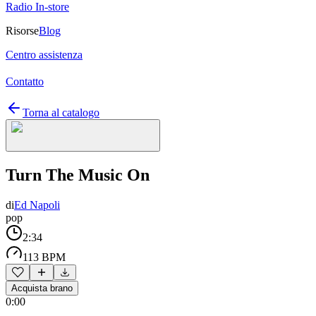
Radio In-store
Risorse
Blog
Centro assistenza
Contatto
Torna al catalogo
Turn The Music On
di
Ed Napoli
pop
2:34
113 BPM
Acquista brano
0:00