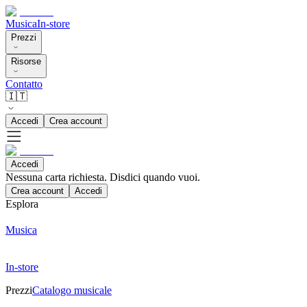
Musica
In-store
Prezzi
Risorse
Contatto
🇮🇹
Accedi
Crea account
Accedi
Nessuna carta richiesta. Disdici quando vuoi.
Crea account
Accedi
Esplora
Musica
In-store
Prezzi
Catalogo musicale