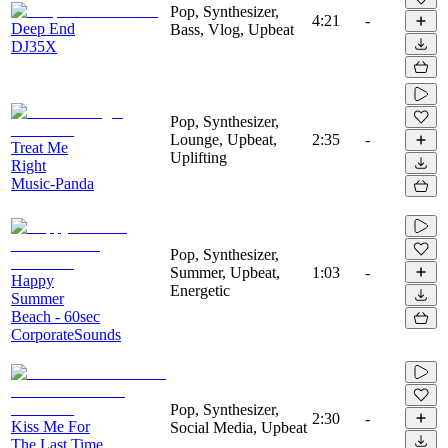
Pop, Synthesizer,
4:21
-
Deep End
Bass, Vlog, Upbeat
DJ35X
Pop, Synthesizer,
Lounge, Upbeat,
2:35
-
Treat Me
Uplifting
Right
Music-Panda
Pop, Synthesizer,
Summer, Upbeat,
1:03
-
Happy
Energetic
Summer
Beach - 60sec
CorporateSounds
Pop, Synthesizer,
2:30
-
Kiss Me For
Social Media, Upbeat
The Last Time