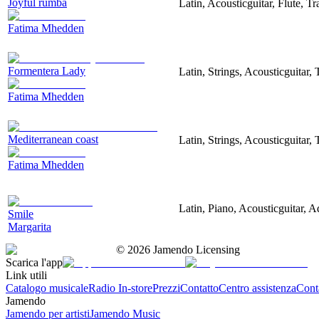
Joyful rumba
Latin, Acousticguitar, Flute, 
Fatima Mhedden
Formentera Lady
Latin, Strings, Acousticguitar,
Fatima Mhedden
Mediterranean coast
Latin, Strings, Acousticguitar
Fatima Mhedden
Latin, Piano, Acousticguitar, 
Smile
Margarita
©
2026
Jamendo Licensing
Scarica l'app
Link utili
Catalogo musicale
Radio In-store
Prezzi
Contatto
Centro assistenza
Conta
Jamendo
Jamendo per artisti
Jamendo Music