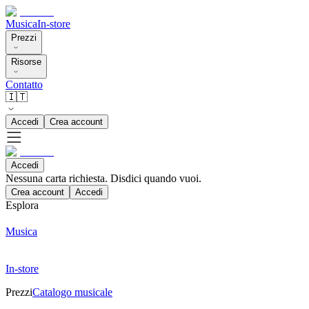
Musica
In-store
Prezzi
Risorse
Contatto
🇮🇹
Accedi
Crea account
Accedi
Nessuna carta richiesta. Disdici quando vuoi.
Crea account
Accedi
Esplora
Musica
In-store
Prezzi
Catalogo musicale