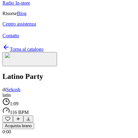
Radio In-store
Risorse
Blog
Centro assistenza
Contatto
Torna al catalogo
Latino Party
di
Sekosh
latin
1:09
116 BPM
Acquista brano
0:00