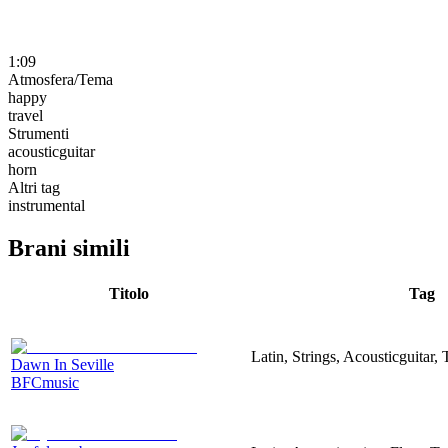
1:09
Atmosfera/Tema
happy
travel
Strumenti
acousticguitar
horn
Altri tag
instrumental
Brani simili
Titolo
Tag
Latin, Strings, Acousticguitar,
Dawn In Seville
BFCmusic