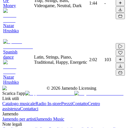
OF
Trap, Strings, Bass,
1:44
-
Money
Videogame, Neutral, Dark
Nazar
Hrushko
Spanish
dance
Latin, Strings, Piano,
2:02
103
Traditional, Happy, Energetic
Nazar
Hrushko
©
2026
Jamendo Licensing
Scarica l'app
Link utili
Catalogo musicale
Radio In-store
Prezzi
Contatto
Centro
assistenza
Contattaci
Jamendo
Jamendo per artisti
Jamendo Music
Note legali