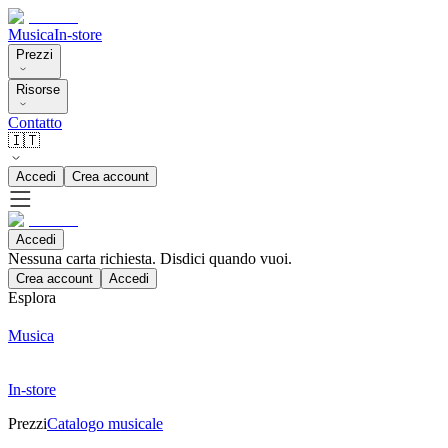
Musica
In-store
Prezzi
Risorse
Contatto
🇮🇹
Accedi
Crea account
Accedi
Nessuna carta richiesta. Disdici quando vuoi.
Crea account
Accedi
Esplora
Musica
In-store
Prezzi
Catalogo musicale