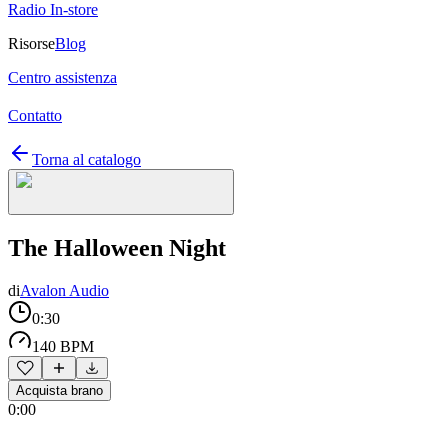
Radio In-store
Risorse
Blog
Centro assistenza
Contatto
Torna al catalogo
The Halloween Night
di
Avalon Audio
0:30
140 BPM
Acquista brano
0:00