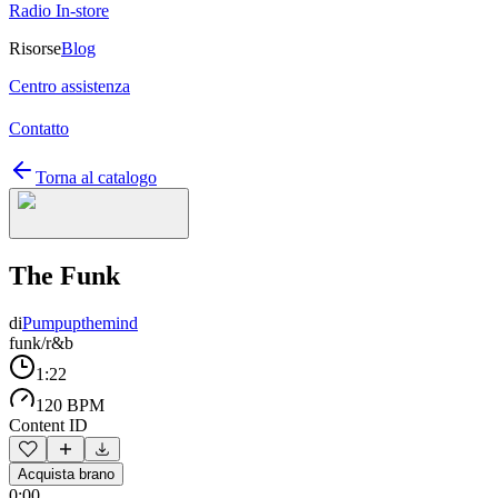
Radio In-store
Risorse
Blog
Centro assistenza
Contatto
Torna al catalogo
The Funk
di
Pumpupthemind
funk/r&b
1:22
120 BPM
Content ID
Acquista brano
0:00