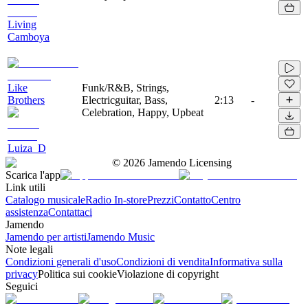
Living
Camboya
Like
Funk/R&B, Strings,
Brothers
Electricguitar, Bass,
2:13
-
Celebration, Happy, Upbeat
Luiza_D
©
2026
Jamendo Licensing
Scarica l'app
Link utili
Catalogo musicale
Radio In-store
Prezzi
Contatto
Centro
assistenza
Contattaci
Jamendo
Jamendo per artisti
Jamendo Music
Note legali
Condizioni generali d'uso
Condizioni di vendita
Informativa sulla
privacy
Politica sui cookie
Violazione di copyright
Seguici