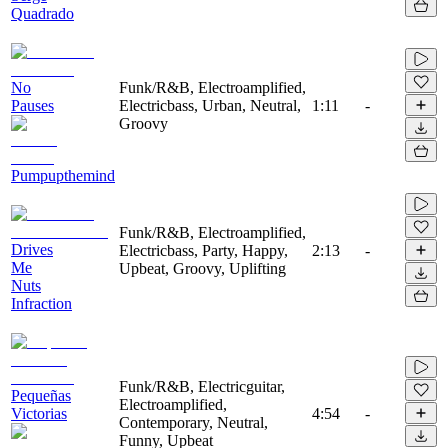
Quadrado
No
Funk/R&B, Electroamplified,
Pauses
Electricbass, Urban, Neutral,
1:11
-
Groovy
Pumpupthemind
Funk/R&B, Electroamplified,
Drives
Electricbass, Party, Happy,
2:13
-
Me
Upbeat, Groovy, Uplifting
Nuts
Infraction
Funk/R&B, Electricguitar,
Pequeñas
Electroamplified,
Victorias
4:54
-
Contemporary, Neutral,
Funny, Upbeat