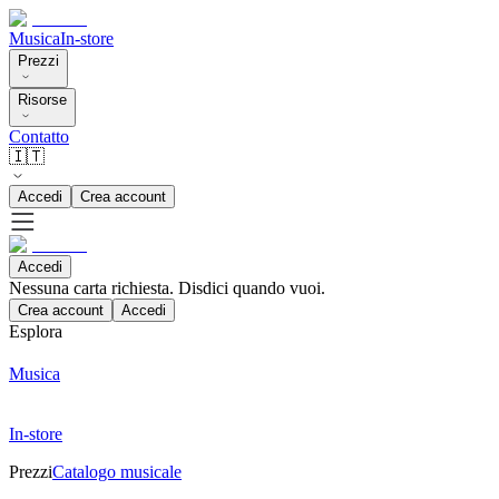
Musica
In-store
Prezzi
Risorse
Contatto
🇮🇹
Accedi
Crea account
Accedi
Nessuna carta richiesta. Disdici quando vuoi.
Crea account
Accedi
Esplora
Musica
In-store
Prezzi
Catalogo musicale