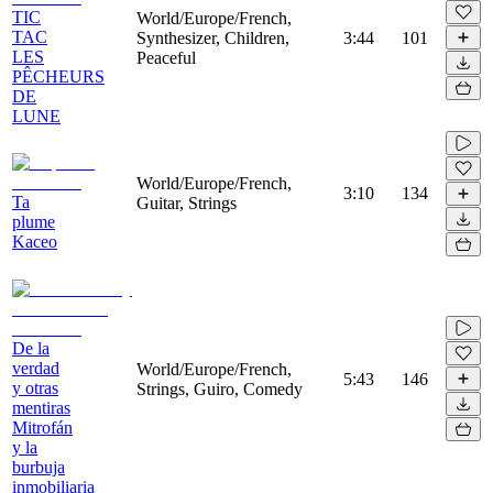
TIC
World/Europe/French,
TAC
Synthesizer, Children,
3:44
101
LES
Peaceful
PÊCHEURS
DE
LUNE
World/Europe/French,
3:10
134
Ta
Guitar, Strings
plume
Kaceo
De la
verdad
World/Europe/French,
5:43
146
y otras
Strings, Guiro, Comedy
mentiras
Mitrofán
y la
burbuja
inmobiliaria