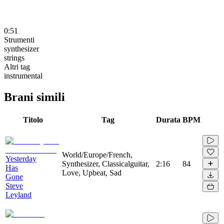
0:51
Strumenti
synthesizer
strings
Altri tag
instrumental
Brani simili
Titolo
Tag
Durata
BPM
World/Europe/French,
Yesterday
Synthesizer, Classicalguitar,
2:16
84
Has
Love, Upbeat, Sad
Gone
Steve
Leyland