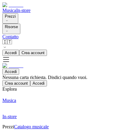
Musica
In-store
Prezzi
Risorse
Contatto
🇮🇹
Accedi
Crea account
Accedi
Nessuna carta richiesta. Disdici quando vuoi.
Crea account
Accedi
Esplora
Musica
In-store
Prezzi
Catalogo musicale