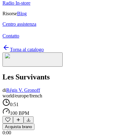
Radio In-store
Risorse
Blog
Centro assistenza
Contatto
Torna al catalogo
Les Survivants
di
Régis V. Gronoff
world/europe/french
0:51
100 BPM
Acquista brano
0:00