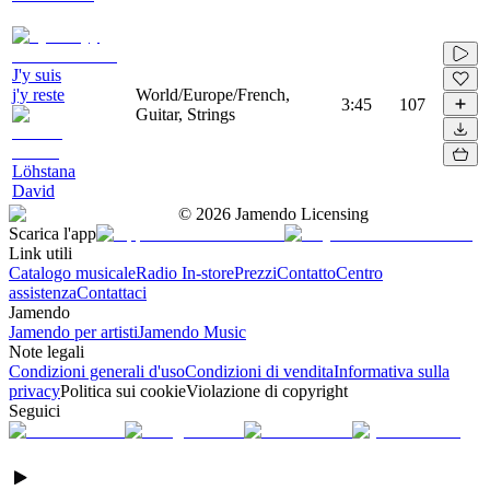
J'y suis
j'y reste
World/Europe/French,
3:45
107
Guitar, Strings
Löhstana
David
©
2026
Jamendo Licensing
Scarica l'app
Link utili
Catalogo musicale
Radio In-store
Prezzi
Contatto
Centro
assistenza
Contattaci
Jamendo
Jamendo per artisti
Jamendo Music
Note legali
Condizioni generali d'uso
Condizioni di vendita
Informativa sulla
privacy
Politica sui cookie
Violazione di copyright
Seguici