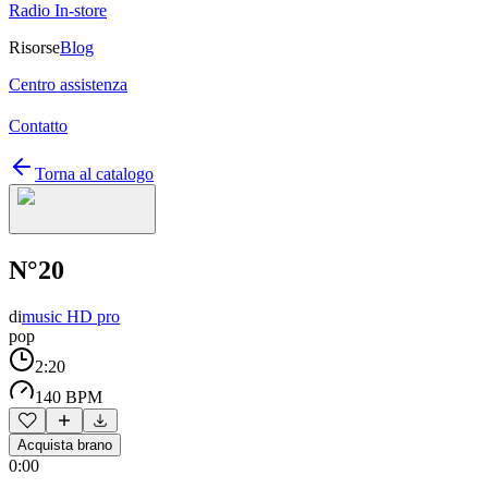
Radio In-store
Risorse
Blog
Centro assistenza
Contatto
Torna al catalogo
N°20
di
music HD pro
pop
2:20
140 BPM
Acquista brano
0:00