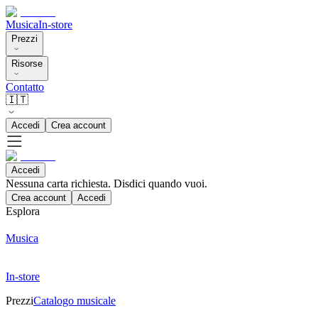
Musica
In-store
Prezzi
Risorse
Contatto
🇮🇹
Accedi
Crea account
Accedi
Nessuna carta richiesta. Disdici quando vuoi.
Crea account
Accedi
Esplora
Musica
In-store
Prezzi
Catalogo musicale