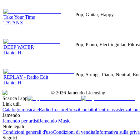
Pop, Guitar, Happy
Take Your Time
TATANX
Pop, Piano, Electricguitar, Films
DEEP WATER
Daniel H
Pop, Strings, Piano, Neutral, Ene
REPLAY - Radio Edit
Daniel H
©
2026
Jamendo Licensing
Scarica l'app
Link utili
Catalogo musicale
Radio In-store
Prezzi
Contatto
Centro assistenza
Conta
Jamendo
Jamendo per artisti
Jamendo Music
Note legali
Condizioni generali d'uso
Condizioni di vendita
Informativa sulla priv
Seguici