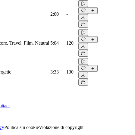
2:00
-
core, Travel, Film, Neutral
5:04
120
rgetic
3:33
130
ttaci
acy
Politica sui cookie
Violazione di copyright