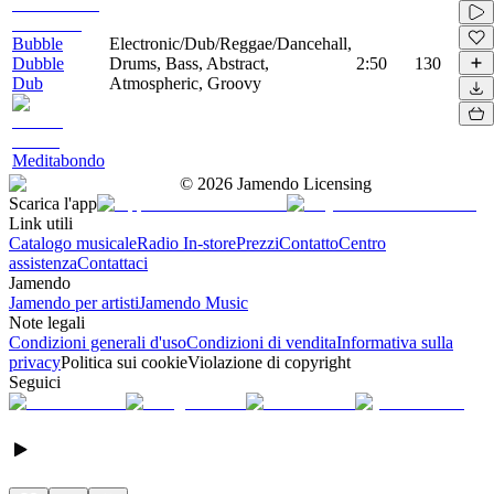
Bubble
Electronic/Dub/Reggae/Dancehall,
Dubble
Drums, Bass, Abstract,
2:50
130
Dub
Atmospheric, Groovy
Meditabondo
©
2026
Jamendo Licensing
Scarica l'app
Link utili
Catalogo musicale
Radio In-store
Prezzi
Contatto
Centro
assistenza
Contattaci
Jamendo
Jamendo per artisti
Jamendo Music
Note legali
Condizioni generali d'uso
Condizioni di vendita
Informativa sulla
privacy
Politica sui cookie
Violazione di copyright
Seguici