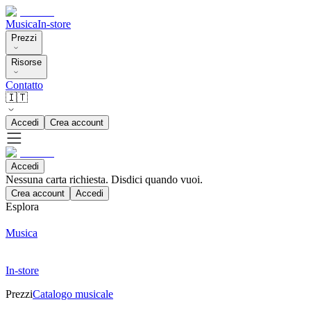
Musica
In-store
Prezzi
Risorse
Contatto
🇮🇹
Accedi
Crea account
Accedi
Nessuna carta richiesta. Disdici quando vuoi.
Crea account
Accedi
Esplora
Musica
In-store
Prezzi
Catalogo musicale