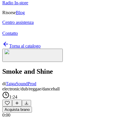
Radio In-store
Risorse
Blog
Centro assistenza
Contatto
Torna al catalogo
Smoke and Shine
di
TaigaSoundProd
electronic/dub/reggae/dancehall
1:24
Acquista brano
0:00