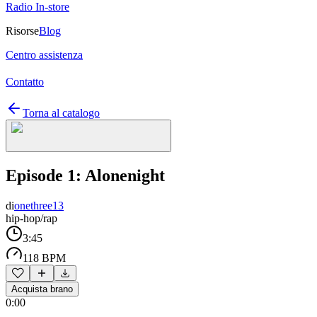
Radio In-store
Risorse
Blog
Centro assistenza
Contatto
Torna al catalogo
Episode 1: Alonenight
di
onethree13
hip-hop/rap
3:45
118 BPM
Acquista brano
0:00