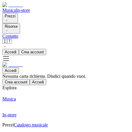
Musica
In-store
Prezzi
Risorse
Contatto
🇮🇹
Accedi
Crea account
Accedi
Nessuna carta richiesta. Disdici quando vuoi.
Crea account
Accedi
Esplora
Musica
In-store
Prezzi
Catalogo musicale