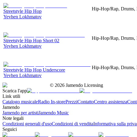
Hip-Hop/Rap, Drums, P
Streetstyle Hip Hop
Yevhen Lokhmatov
Hip-Hop/Rap, Drums, P
Streetstyle Hip Hop Short 02
Yevhen Lokhmatov
Hip-Hop/Rap, Drums, 
Streetstyle Hip Hop Underscore
Yevhen Lokhmatov
©
2026
Jamendo Licensing
Scarica l'app
Link utili
Catalogo musicale
Radio In-store
Prezzi
Contatto
Centro assistenza
Conta
Jamendo
Jamendo per artisti
Jamendo Music
Note legali
Condizioni generali d'uso
Condizioni di vendita
Informativa sulla priv
Seguici