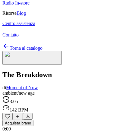
Radio In-store
Risorse
Blog
Centro assistenza
Contatto
Torna al catalogo
The Breakdown
di
Moment of Now
ambient/new age
3:05
142 BPM
Acquista brano
0:00