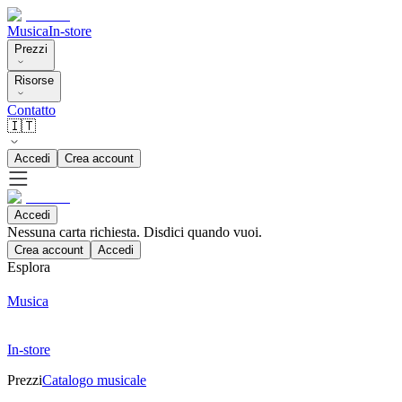
Musica
In-store
Prezzi
Risorse
Contatto
🇮🇹
Accedi
Crea account
Accedi
Nessuna carta richiesta. Disdici quando vuoi.
Crea account
Accedi
Esplora
Musica
In-store
Prezzi
Catalogo musicale