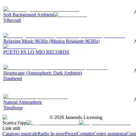
A
Soft Background Ambient
Vibecraft
Relaxing Music 963Hz (Musica Relajante 963Hz)
A
PUETO PA LO MIO RECORDS
Heartscape (Atmospheric Dark Ambient)
Databend
A
Natural Atmosphere
YuraSoop
©
2026
Jamendo Licensing
Scarica l'app
Link utili
Catalogo musicale
Radio In-store
Prezzi
Contatto
Centro assistenza
Conta