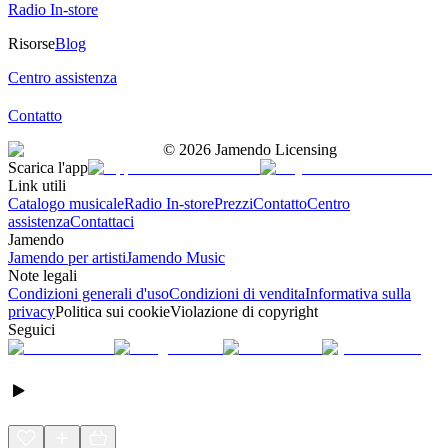
Radio In-store
Risorse
Blog
Centro assistenza
Contatto
©
2026
Jamendo Licensing
Scarica l'app
Link utili
Catalogo musicale
Radio In-store
Prezzi
Contatto
Centro
assistenza
Contattaci
Jamendo
Jamendo per artisti
Jamendo Music
Note legali
Condizioni generali d'uso
Condizioni di vendita
Informativa sulla
privacy
Politica sui cookie
Violazione di copyright
Seguici