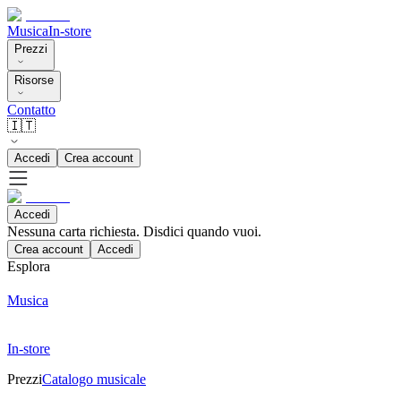
Musica
In-store
Prezzi
Risorse
Contatto
🇮🇹
Accedi
Crea account
Accedi
Nessuna carta richiesta. Disdici quando vuoi.
Crea account
Accedi
Esplora
Musica
In-store
Prezzi
Catalogo musicale