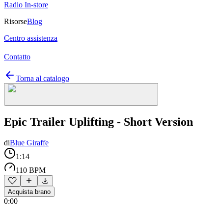
Radio In-store
Risorse
Blog
Centro assistenza
Contatto
Torna al catalogo
Epic Trailer Uplifting - Short Version
di
Blue Giraffe
1:14
110 BPM
Acquista brano
0:00