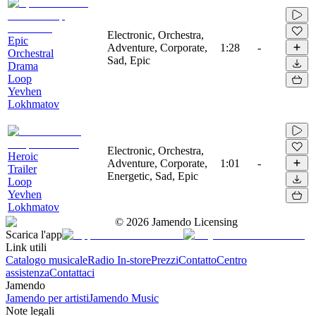
Electronic, Orchestra,
Epic
Adventure, Corporate,
1:28
-
Orchestral
Sad, Epic
Drama
Loop
Yevhen
Lokhmatov
Electronic, Orchestra,
Heroic
Adventure, Corporate,
1:01
-
Trailer
Energetic, Sad, Epic
Loop
Yevhen
Lokhmatov
©
2026
Jamendo Licensing
Scarica l'app
Link utili
Catalogo musicale
Radio In-store
Prezzi
Contatto
Centro
assistenza
Contattaci
Jamendo
Jamendo per artisti
Jamendo Music
Note legali