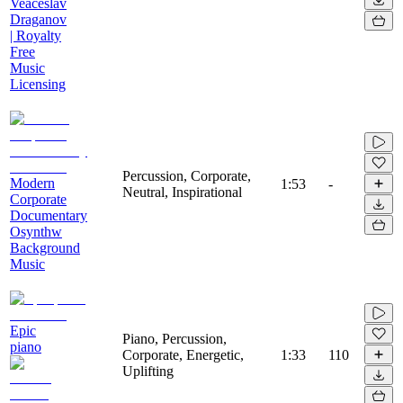
Veaceslav
Draganov
| Royalty
Free
Music
Licensing
Percussion, Corporate,
Modern
1:53
-
Neutral, Inspirational
Corporate
Documentary
Osynthw
Background
Music
Epic
Piano, Percussion,
piano
Corporate, Energetic,
1:33
110
Uplifting