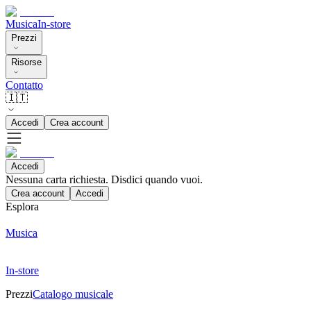
Musica
In-store
Prezzi
Risorse
Contatto
🇮🇹
Accedi
Crea account
Accedi
Nessuna carta richiesta. Disdici quando vuoi.
Crea account
Accedi
Esplora
Musica
In-store
Prezzi
Catalogo musicale