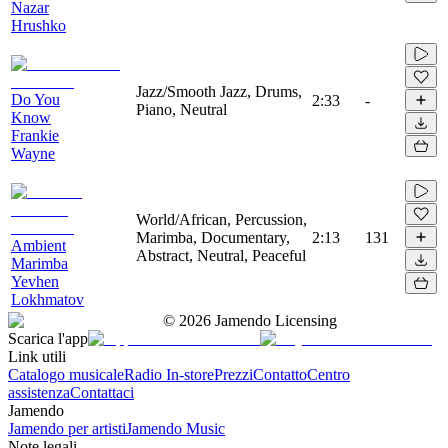
Nazar
Hrushko
Jazz/Smooth Jazz, Drums,
Do You
2:33
-
Piano, Neutral
Know
Frankie
Wayne
World/African, Percussion,
Marimba, Documentary,
2:13
131
Ambient
Abstract, Neutral, Peaceful
Marimba
Yevhen
Lokhmatov
©
2026
Jamendo Licensing
Scarica l'app
Link utili
Catalogo musicale
Radio In-store
Prezzi
Contatto
Centro
assistenza
Contattaci
Jamendo
Jamendo per artisti
Jamendo Music
Note legali