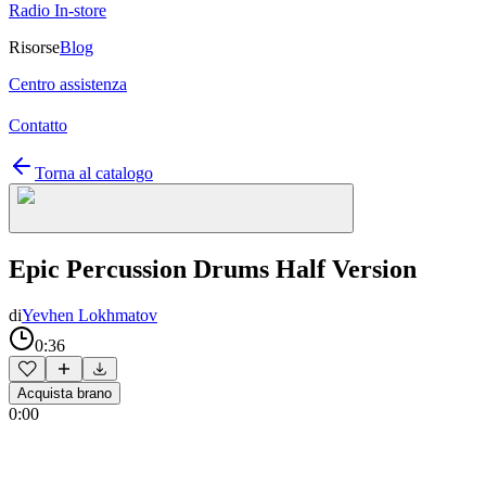
Radio In-store
Risorse
Blog
Centro assistenza
Contatto
Torna al catalogo
Epic Percussion Drums Half Version
di
Yevhen Lokhmatov
0:36
Acquista brano
0:00