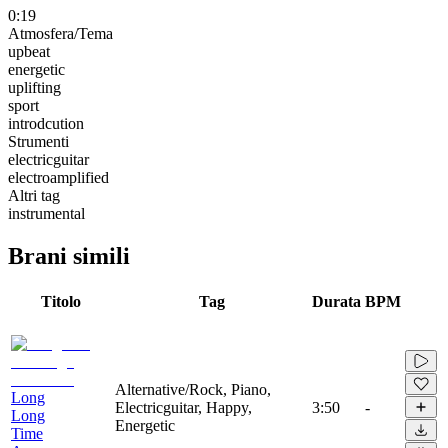
0:19
Atmosfera/Tema
upbeat
energetic
uplifting
sport
introdcution
Strumenti
electricguitar
electroamplified
Altri tag
instrumental
Brani simili
Titolo
Tag
Durata
BPM
Alternative/Rock, Piano,
Long
Electricguitar, Happy,
3:50
-
Long
Energetic
Time