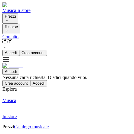
Musica
In-store
Prezzi
Risorse
Contatto
🇮🇹
Accedi
Crea account
Accedi
Nessuna carta richiesta. Disdici quando vuoi.
Crea account
Accedi
Esplora
Musica
In-store
Prezzi
Catalogo musicale