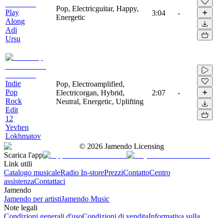
Pop, Electricguitar, Happy,
Play
3:04
-
Energetic
Along
Adi
Ursu
Indie
Pop, Electroamplified,
Pop
Electricorgan, Hybrid,
2:07
-
Rock
Neutral, Energetic, Uplifting
Edit
12
Yevhen
Lokhmatov
©
2026
Jamendo Licensing
Scarica l'app
Link utili
Catalogo musicale
Radio In-store
Prezzi
Contatto
Centro
assistenza
Contattaci
Jamendo
Jamendo per artisti
Jamendo Music
Note legali
Condizioni generali d'uso
Condizioni di vendita
Informativa sulla