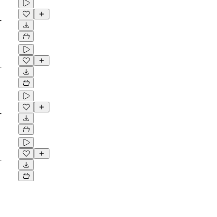
-
-
-
-