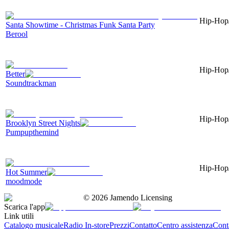
Hip-Hop/
Santa Showtime - Christmas Funk Santa Party
Berool
Hip-Hop/
Better
Soundtrackman
Hip-Hop/
Brooklyn Street Nights
Pumpupthemind
Hip-Hop/
Hot Summer
moodmode
©
2026
Jamendo Licensing
Scarica l'app
Link utili
Catalogo musicale
Radio In-store
Prezzi
Contatto
Centro assistenza
Conta