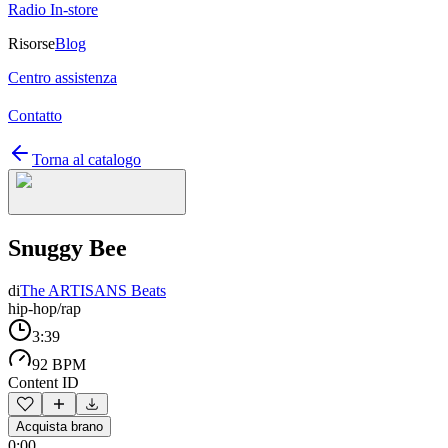
Radio In-store
Risorse
Blog
Centro assistenza
Contatto
Torna al catalogo
Snuggy Bee
di
The ARTISANS Beats
hip-hop/rap
3:39
92 BPM
Content ID
Acquista brano
0:00