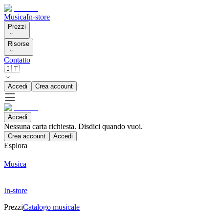
Musica
In-store
Prezzi
Risorse
Contatto
🇮🇹
Accedi
Crea account
Accedi
Nessuna carta richiesta. Disdici quando vuoi.
Crea account
Accedi
Esplora
Musica
In-store
Prezzi
Catalogo musicale