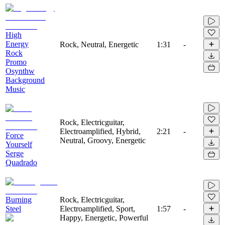
High
Energy
Rock, Neutral, Energetic
1:31
-
Rock
Promo
Osynthw
Background
Music
Rock, Electricguitar,
Electroamplified, Hybrid,
2:21
-
Force
Neutral, Groovy, Energetic
Yourself
Serge
Quadrado
Burning
Rock, Electricguitar,
Steel
Electroamplified, Sport,
1:57
-
Happy, Energetic, Powerful