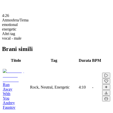
4:26
Atmosfera/Tema
emotional
energetic
Altri tag
vocal - male
Brani simili
Titolo
Tag
Durata
BPM
Run
Rock, Neutral, Energetic
4:10
-
Away
With
You
Andrey
Faustov