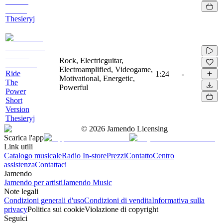
Thesieryj
Rock, Electricguitar,
Electroamplified, Videogame,
Ride
1:24
-
Motivational, Energetic,
The
Powerful
Power
Short
Version
Thesieryj
©
2026
Jamendo Licensing
Scarica l'app
Link utili
Catalogo musicale
Radio In-store
Prezzi
Contatto
Centro
assistenza
Contattaci
Jamendo
Jamendo per artisti
Jamendo Music
Note legali
Condizioni generali d'uso
Condizioni di vendita
Informativa sulla
privacy
Politica sui cookie
Violazione di copyright
Seguici