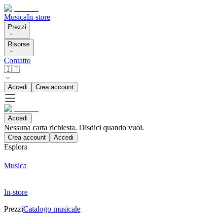
Musica
In-store
Prezzi
Risorse
Contatto
🇮🇹
Accedi
Crea account
Accedi
Nessuna carta richiesta. Disdici quando vuoi.
Crea account
Accedi
Esplora
Musica
In-store
Prezzi
Catalogo musicale