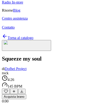
Radio In-store
Risorse
Blog
Centro assistenza
Contatto
Torna al catalogo
Squeeze my soul
di
Dofhei Project
rock
4:26
145 BPM
Acquista brano
0:00