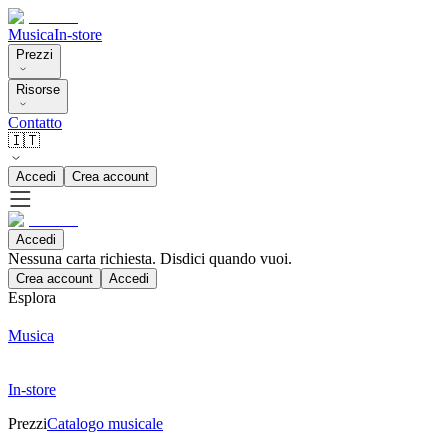
Musica
In-store
Prezzi
Risorse
Contatto
🇮🇹
Accedi
Crea account
Accedi
Nessuna carta richiesta. Disdici quando vuoi.
Crea account
Accedi
Esplora
Musica
In-store
Prezzi
Catalogo musicale