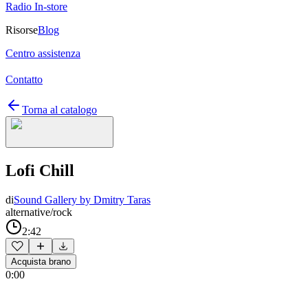
Radio In-store
Risorse
Blog
Centro assistenza
Contatto
Torna al catalogo
Lofi Chill
di
Sound Gallery by Dmitry Taras
alternative/rock
2:42
Acquista brano
0:00