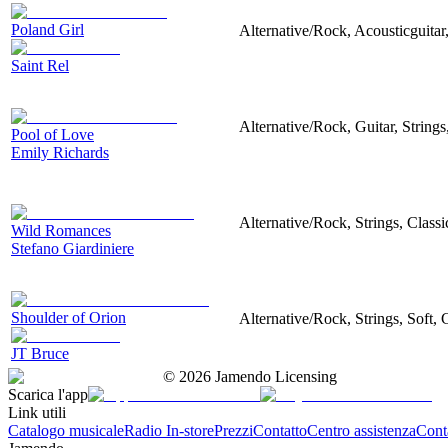
Poland Girl
Alternative/Rock, Acousticguita
Saint Rel
Alternative/Rock, Guitar, String
Pool of Love
Emily Richards
Alternative/Rock, Strings, Classi
Wild Romances
Stefano Giardiniere
Shoulder of Orion
Alternative/Rock, Strings, Soft,
JT Bruce
©
2026
Jamendo Licensing
Scarica l'app
Link utili
Catalogo musicale
Radio In-store
Prezzi
Contatto
Centro assistenza
Conta