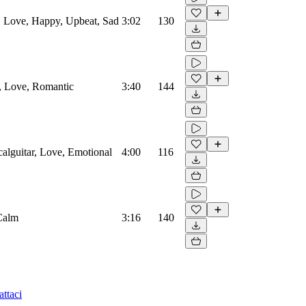
r, Love, Happy, Upbeat, Sad
3:02
130
s, Love, Romantic
3:40
144
calguitar, Love, Emotional
4:00
116
 Calm
3:16
140
ttaci