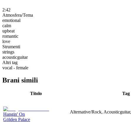
2:42
Atmosfera/Tema
emotional
calm
upbeat
romantic
love
Strumenti
strings
acousticguitar
Altri tag
vocal - female
Brani simili
Titolo
Tag
Alternative/Rock, Acousticguitar
Hangin' On
Gölden Palace