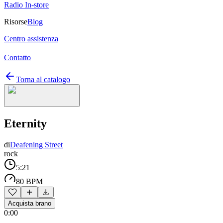
Radio In-store
Risorse
Blog
Centro assistenza
Contatto
Torna al catalogo
Eternity
di
Deafening Street
rock
5:21
80 BPM
Acquista brano
0:00