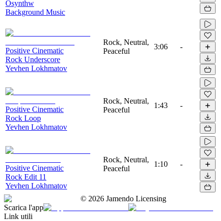
Osynthw
Background Music
Rock, Neutral,
3:06
-
Positive Cinematic
Peaceful
Rock Underscore
Yevhen Lokhmatov
Rock, Neutral,
1:43
-
Positive Cinematic
Peaceful
Rock Loop
Yevhen Lokhmatov
Rock, Neutral,
1:10
-
Positive Cinematic
Peaceful
Rock Edit 11
Yevhen Lokhmatov
©
2026
Jamendo Licensing
Scarica l'app
Link utili