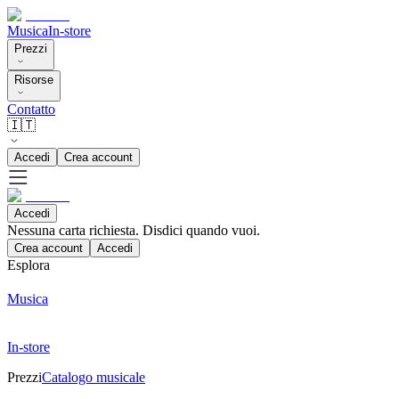
Musica
In-store
Prezzi
Risorse
Contatto
🇮🇹
Accedi
Crea account
Accedi
Nessuna carta richiesta. Disdici quando vuoi.
Crea account
Accedi
Esplora
Musica
In-store
Prezzi
Catalogo musicale