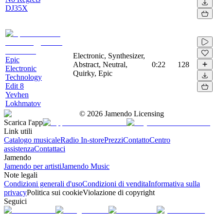
DJ35X
Electronic, Synthesizer,
Epic
Abstract, Neutral,
0:22
128
Electronic
Quirky, Epic
Technology
Edit 8
Yevhen
Lokhmatov
©
2026
Jamendo Licensing
Scarica l'app
Link utili
Catalogo musicale
Radio In-store
Prezzi
Contatto
Centro
assistenza
Contattaci
Jamendo
Jamendo per artisti
Jamendo Music
Note legali
Condizioni generali d'uso
Condizioni di vendita
Informativa sulla
privacy
Politica sui cookie
Violazione di copyright
Seguici