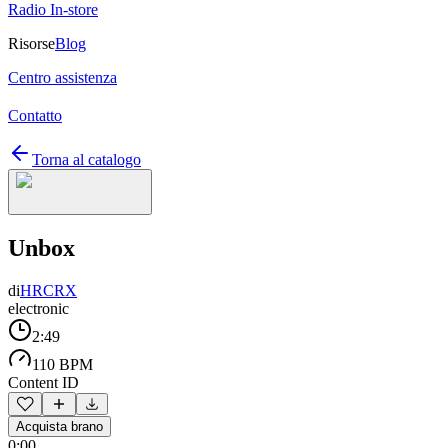
Radio In-store
Risorse
Blog
Centro assistenza
Contatto
Torna al catalogo
Unbox
di
HRCRX
electronic
2:49
110 BPM
Content ID
Acquista brano
0:00