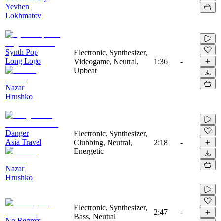
Yevhen
Lokhmatov
Synth Pop
Electronic, Synthesizer,
Long Logo
Videogame, Neutral,
1:36
-
Upbeat
Nazar
Hrushko
Danger
Electronic, Synthesizer,
Asia Travel
Clubbing, Neutral,
2:18
-
Energetic
Nazar
Hrushko
Electronic, Synthesizer,
2:47
-
Bass, Neutral
No Regrets