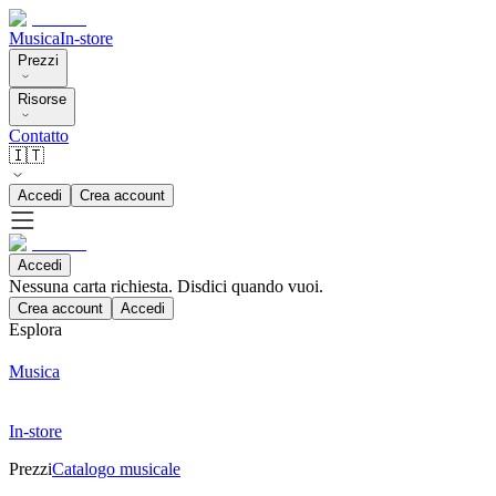
Musica
In-store
Prezzi
Risorse
Contatto
🇮🇹
Accedi
Crea account
Accedi
Nessuna carta richiesta. Disdici quando vuoi.
Crea account
Accedi
Esplora
Musica
In-store
Prezzi
Catalogo musicale