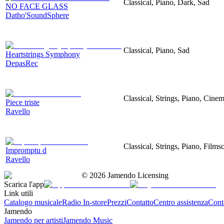
Classical, Piano, Dark, Sad
NO FACE GLASS
Datho'SoundSphere
Classical, Piano, Sad
Heartstrings Symphony
DepasRec
Classical, Strings, Piano, Cinem
Piece triste
Ravello
Classical, Strings, Piano, Films
Impromptu d
Ravello
©
2026
Jamendo Licensing
Scarica l'app
Link utili
Catalogo musicale
Radio In-store
Prezzi
Contatto
Centro assistenza
Conta
Jamendo
Jamendo per artisti
Jamendo Music