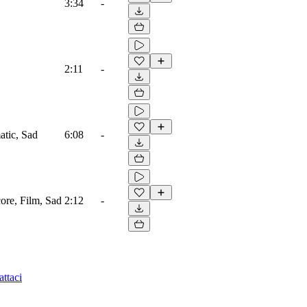
3:34
-
2:11
-
atic, Sad
6:08
-
core, Film, Sad
2:12
-
ttaci