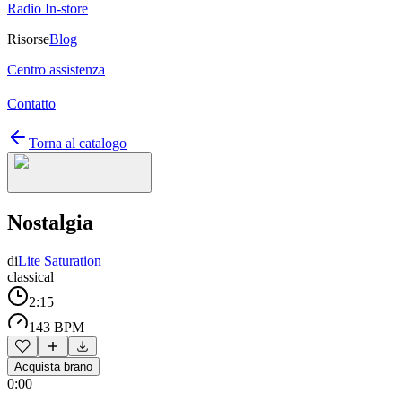
Radio In-store
Risorse
Blog
Centro assistenza
Contatto
Torna al catalogo
Nostalgia
di
Lite Saturation
classical
2:15
143 BPM
Acquista brano
0:00