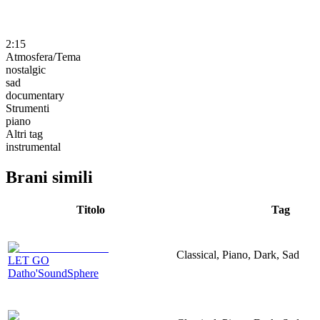
2:15
Atmosfera/Tema
nostalgic
sad
documentary
Strumenti
piano
Altri tag
instrumental
Brani simili
Titolo
Tag
Classical, Piano, Dark, Sad
LET GO
Datho'SoundSphere