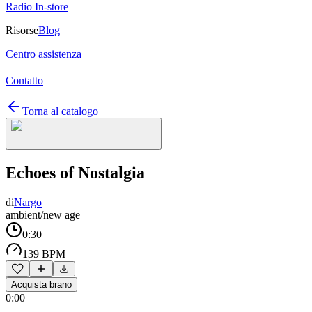
Radio In-store
Risorse
Blog
Centro assistenza
Contatto
Torna al catalogo
Echoes of Nostalgia
di
Nargo
ambient/new age
0:30
139 BPM
Acquista brano
0:00