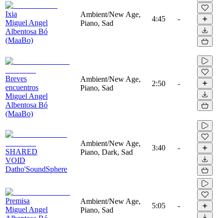
Ixia
Ambient/New Age,
4:45
-
Miguel Angel
Piano, Sad
Albentosa Bó
(MaaBo)
Breves
Ambient/New Age,
2:50
-
encuentros
Piano, Sad
Miguel Angel
Albentosa Bó
(MaaBo)
Ambient/New Age,
3:40
-
SHARED
Piano, Dark, Sad
VOID
Datho'SoundSphere
Premisa
Ambient/New Age,
5:05
-
Miguel Angel
Piano, Sad