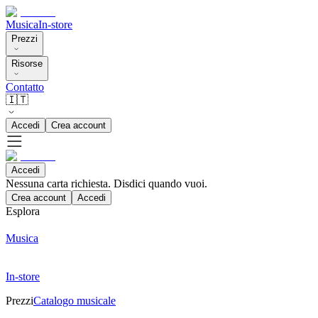
Musica
In-store
Prezzi
Risorse
Contatto
🇮🇹
Accedi
Crea account
Accedi
Nessuna carta richiesta. Disdici quando vuoi.
Crea account
Accedi
Esplora
Musica
In-store
Prezzi
Catalogo musicale