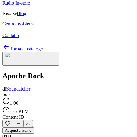
Radio In-store
Risorse
Blog
Centro assistenza
Contatto
Torna al catalogo
Apache Rock
di
Soundatelier
pop
1:00
125 BPM
Content ID
Acquista brano
0:00