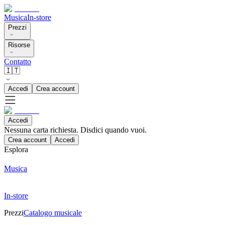
Musica
In-store
Prezzi
Risorse
Contatto
🇮🇹
Accedi
Crea account
Accedi
Nessuna carta richiesta. Disdici quando vuoi.
Crea account
Accedi
Esplora
Musica
In-store
Prezzi
Catalogo musicale