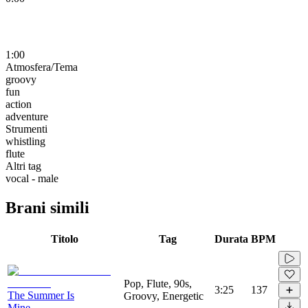
1:00
Atmosfera/Tema
groovy
fun
action
adventure
Strumenti
whistling
flute
Altri tag
vocal - male
Brani simili
Titolo
Tag
Durata
BPM
Pop, Flute, 90s,
3:25
137
The Summer Is
Groovy, Energetic
Mine