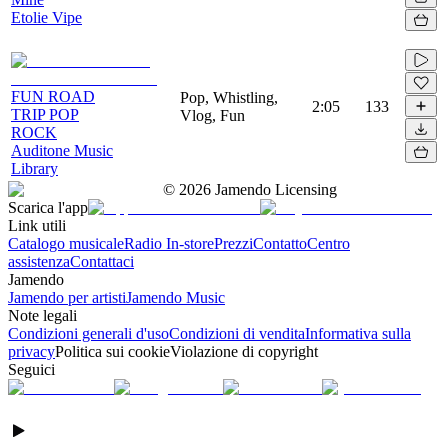
Etolie Vipe
FUN ROAD
Pop, Whistling,
2:05
133
TRIP POP
Vlog, Fun
ROCK
Auditone Music
Library
©
2026
Jamendo Licensing
Scarica l'app
Link utili
Catalogo musicale
Radio In-store
Prezzi
Contatto
Centro
assistenza
Contattaci
Jamendo
Jamendo per artisti
Jamendo Music
Note legali
Condizioni generali d'uso
Condizioni di vendita
Informativa sulla
privacy
Politica sui cookie
Violazione di copyright
Seguici