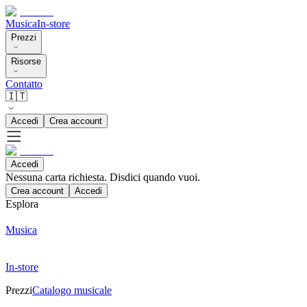
Musica
In-store
Prezzi
Risorse
Contatto
🇮🇹
Accedi
Crea account
Accedi
Nessuna carta richiesta. Disdici quando vuoi.
Crea account
Accedi
Esplora
Musica
In-store
Prezzi
Catalogo musicale