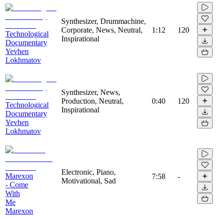
Synthesizer, Drummachine,
Corporate, News, Neutral,
1:12
120
Technological
Inspirational
Documentary
Yevhen
Lokhmatov
Synthesizer, News,
Production, Neutral,
0:40
120
Technological
Inspirational
Documentary
Yevhen
Lokhmatov
Electronic, Piano,
Marexon
7:58
-
Motivational, Sad
- Come
With
Me
Marexon