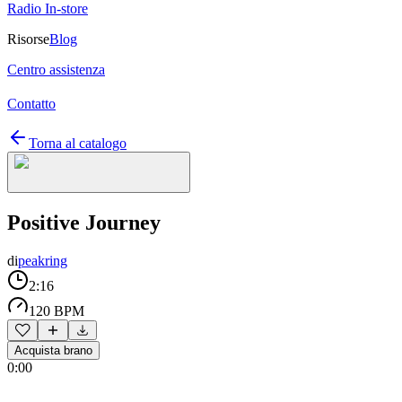
Radio In-store
Risorse
Blog
Centro assistenza
Contatto
Torna al catalogo
Positive Journey
di
peakring
2:16
120 BPM
Acquista brano
0:00