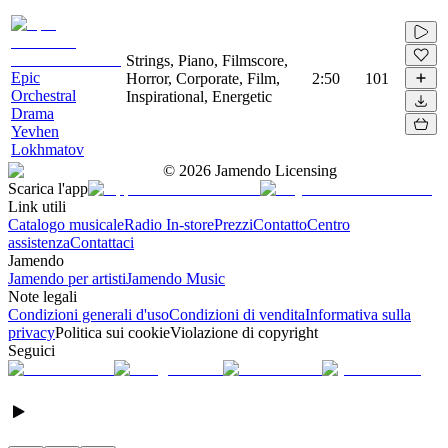
Strings, Piano, Filmscore,
Epic
Horror, Corporate, Film,
2:50
101
Orchestral
Inspirational, Energetic
Drama
Yevhen
Lokhmatov
©
2026
Jamendo Licensing
Scarica l'app
Link utili
Catalogo musicale
Radio In-store
Prezzi
Contatto
Centro
assistenza
Contattaci
Jamendo
Jamendo per artisti
Jamendo Music
Note legali
Condizioni generali d'uso
Condizioni di vendita
Informativa sulla
privacy
Politica sui cookie
Violazione di copyright
Seguici