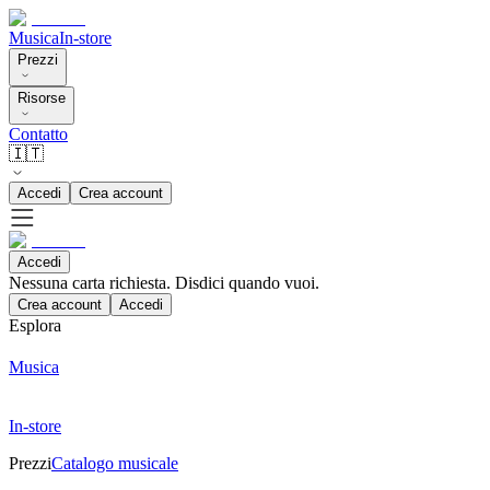
Musica
In-store
Prezzi
Risorse
Contatto
🇮🇹
Accedi
Crea account
Accedi
Nessuna carta richiesta. Disdici quando vuoi.
Crea account
Accedi
Esplora
Musica
In-store
Prezzi
Catalogo musicale