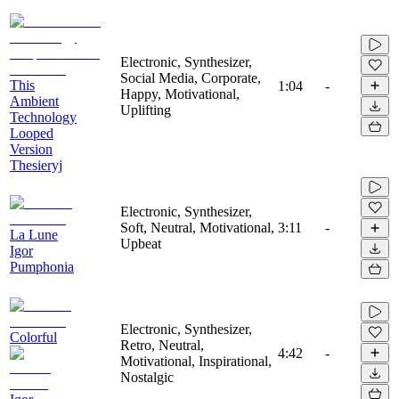
Electronic, Synthesizer,
Social Media, Corporate,
This
1:04
-
Happy, Motivational,
Ambient
Uplifting
Technology
Looped
Version
Thesieryj
Electronic, Synthesizer,
Soft, Neutral, Motivational,
3:11
-
La Lune
Upbeat
Igor
Pumphonia
Electronic, Synthesizer,
Colorful
Retro, Neutral,
4:42
-
Motivational, Inspirational,
Nostalgic