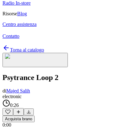
Radio In-store
Risorse
Blog
Centro assistenza
Contatto
Torna al catalogo
Psytrance Loop 2
di
Majed Salih
electronic
0:26
Acquista brano
0:00