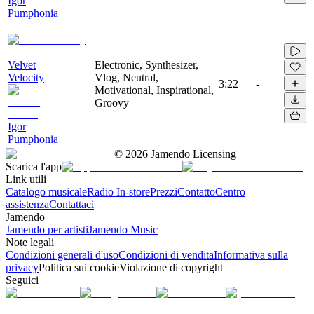
Igor
Pumphonia
Velvet
Electronic, Synthesizer,
Velocity
Vlog, Neutral,
3:22
-
Motivational, Inspirational,
Groovy
Igor
Pumphonia
©
2026
Jamendo Licensing
Scarica l'app
Link utili
Catalogo musicale
Radio In-store
Prezzi
Contatto
Centro
assistenza
Contattaci
Jamendo
Jamendo per artisti
Jamendo Music
Note legali
Condizioni generali d'uso
Condizioni di vendita
Informativa sulla
privacy
Politica sui cookie
Violazione di copyright
Seguici