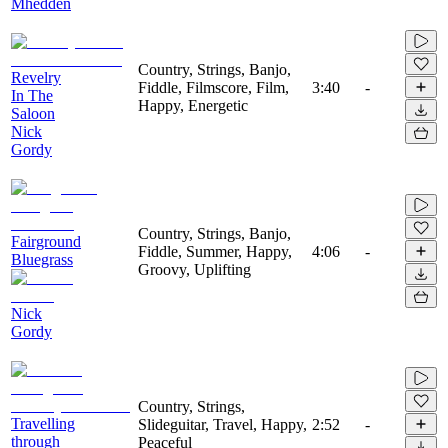
Mhedden
Country, Strings, Banjo,
Revelry
Fiddle, Filmscore, Film,
3:40
-
In The
Happy, Energetic
Saloon
Nick
Gordy
Country, Strings, Banjo,
Fairground
Fiddle, Summer, Happy,
4:06
-
Bluegrass
Groovy, Uplifting
Nick
Gordy
Country, Strings,
Travelling
Slideguitar, Travel, Happy,
2:52
-
through
Peaceful