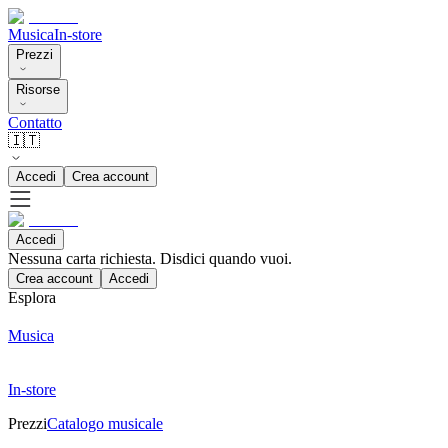
Musica
In-store
Prezzi
Risorse
Contatto
🇮🇹
Accedi
Crea account
Accedi
Nessuna carta richiesta. Disdici quando vuoi.
Crea account
Accedi
Esplora
Musica
In-store
Prezzi
Catalogo musicale