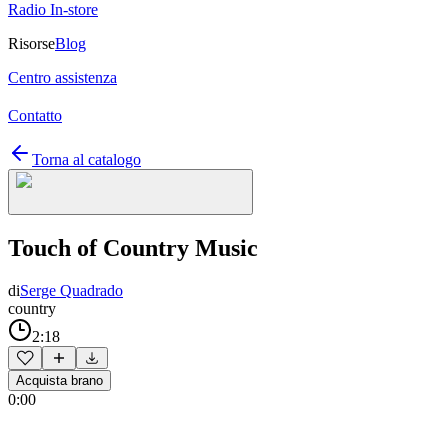
Radio In-store
Risorse
Blog
Centro assistenza
Contatto
Torna al catalogo
Touch of Country Music
di
Serge Quadrado
country
2:18
Acquista brano
0:00