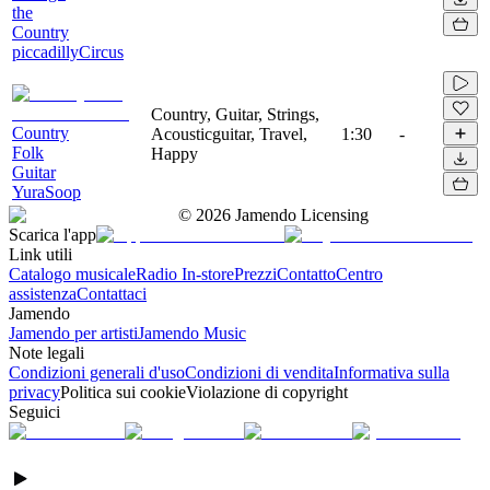
the
Country
piccadillyCircus
Country, Guitar, Strings,
Country
Acousticguitar, Travel,
1:30
-
Folk
Happy
Guitar
YuraSoop
©
2026
Jamendo Licensing
Scarica l'app
Link utili
Catalogo musicale
Radio In-store
Prezzi
Contatto
Centro
assistenza
Contattaci
Jamendo
Jamendo per artisti
Jamendo Music
Note legali
Condizioni generali d'uso
Condizioni di vendita
Informativa sulla
privacy
Politica sui cookie
Violazione di copyright
Seguici