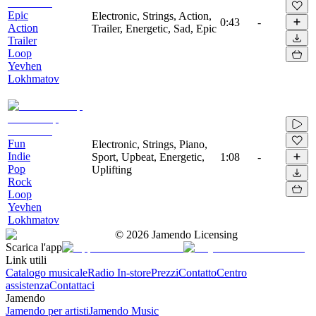
Epic
Electronic, Strings, Action,
0:43
-
Action
Trailer, Energetic, Sad, Epic
Trailer
Loop
Yevhen
Lokhmatov
Fun
Electronic, Strings, Piano,
Indie
Sport, Upbeat, Energetic,
1:08
-
Pop
Uplifting
Rock
Loop
Yevhen
Lokhmatov
©
2026
Jamendo Licensing
Scarica l'app
Link utili
Catalogo musicale
Radio In-store
Prezzi
Contatto
Centro
assistenza
Contattaci
Jamendo
Jamendo per artisti
Jamendo Music