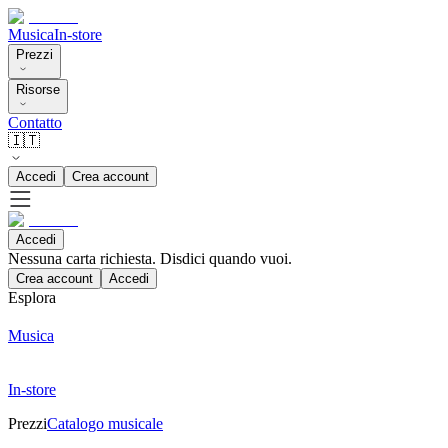
Musica
In-store
Prezzi
Risorse
Contatto
🇮🇹
Accedi
Crea account
Accedi
Nessuna carta richiesta. Disdici quando vuoi.
Crea account
Accedi
Esplora
Musica
In-store
Prezzi
Catalogo musicale