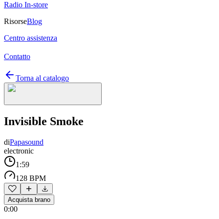
Radio In-store
Risorse
Blog
Centro assistenza
Contatto
Torna al catalogo
Invisible Smoke
di
Papasound
electronic
1:59
128 BPM
Acquista brano
0:00