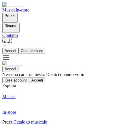
Musica
In-store
Prezzi
Risorse
Contatto
🇮🇹
Accedi
Crea account
Accedi
Nessuna carta richiesta. Disdici quando vuoi.
Crea account
Accedi
Esplora
Musica
In-store
Prezzi
Catalogo musicale