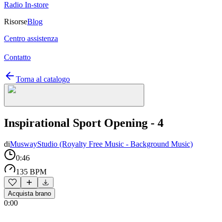
Radio In-store
Risorse
Blog
Centro assistenza
Contatto
Torna al catalogo
Inspirational Sport Opening - 4
di
MuswayStudio (Royalty Free Music - Background Music)
0:46
135 BPM
Acquista brano
0:00