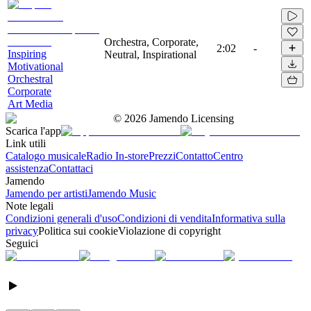
Orchestra, Corporate,
2:02
-
Inspiring
Neutral, Inspirational
Motivational
Orchestral
Corporate
Art Media
©
2026
Jamendo Licensing
Scarica l'app
Link utili
Catalogo musicale
Radio In-store
Prezzi
Contatto
Centro
assistenza
Contattaci
Jamendo
Jamendo per artisti
Jamendo Music
Note legali
Condizioni generali d'uso
Condizioni di vendita
Informativa sulla
privacy
Politica sui cookie
Violazione di copyright
Seguici