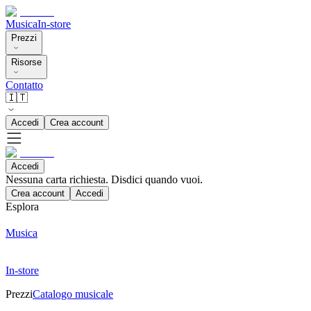
Musica
In-store
Prezzi
Risorse
Contatto
🇮🇹
Accedi
Crea account
Accedi
Nessuna carta richiesta. Disdici quando vuoi.
Crea account
Accedi
Esplora
Musica
In-store
Prezzi
Catalogo musicale