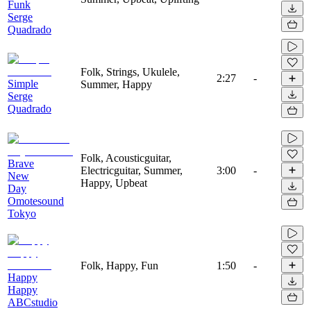
Funk
Serge
Quadrado
Folk, Strings, Ukulele,
2:27
-
Simple
Summer, Happy
Serge
Quadrado
Folk, Acousticguitar,
Brave
Electricguitar, Summer,
3:00
-
New
Happy, Upbeat
Day
Omotesound
Tokyo
Folk, Happy, Fun
1:50
-
Happy
Happy
ABCstudio