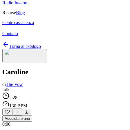
Radio In-store
Risorse
Blog
Centro assistenza
Contatto
Torna al catalogo
Caroline
di
The Vow
folk
2:28
130 BPM
Acquista brano
0:00