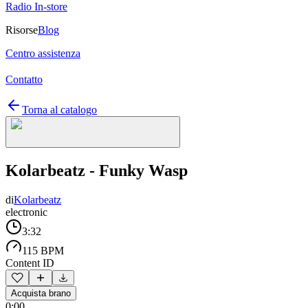
Radio In-store
Risorse
Blog
Centro assistenza
Contatto
Torna al catalogo
Kolarbeatz - Funky Wasp
di
Kolarbeatz
electronic
3:32
115 BPM
Content ID
Acquista brano
0:00