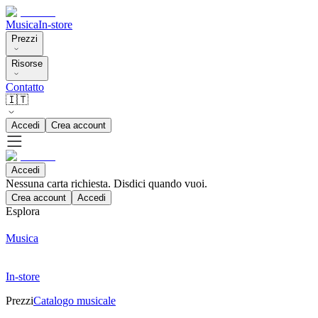
Musica
In-store
Prezzi
Risorse
Contatto
🇮🇹
Accedi
Crea account
Accedi
Nessuna carta richiesta. Disdici quando vuoi.
Crea account
Accedi
Esplora
Musica
In-store
Prezzi
Catalogo musicale