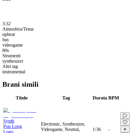
3:32
Atmosfera/Tema
upbeat
fun
videogame
80s
Strumenti
synthesizer
Altri tag
instrumental
Brani simili
Titolo
Tag
Durata
BPM
Synth
Electronic, Synthesizer,
Pop Long
Videogame, Neutral,
1:36
-
Logo