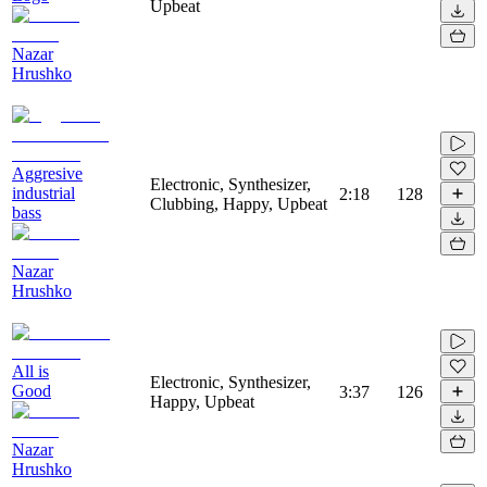
Upbeat
Nazar
Hrushko
Aggresive
Electronic, Synthesizer,
industrial
2:18
128
Clubbing, Happy, Upbeat
bass
Nazar
Hrushko
All is
Electronic, Synthesizer,
Good
3:37
126
Happy, Upbeat
Nazar
Hrushko