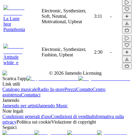
Electronic, Synthesizer,
Soft, Neutral,
3:11
-
La Lune
Motivational, Upbeat
Igor
Pumphonia
Electronic, Synthesizer,
2:30
-
Fashion, Upbeat
Attitude
while_e
©
2026
Jamendo Licensing
Scarica l'app
Link utili
Catalogo musicale
Radio In-store
Prezzi
Contatto
Centro
assistenza
Contattaci
Jamendo
Jamendo per artisti
Jamendo Music
Note legali
Condizioni generali d'uso
Condizioni di vendita
Informativa sulla
privacy
Politica sui cookie
Violazione di copyright
Seguici