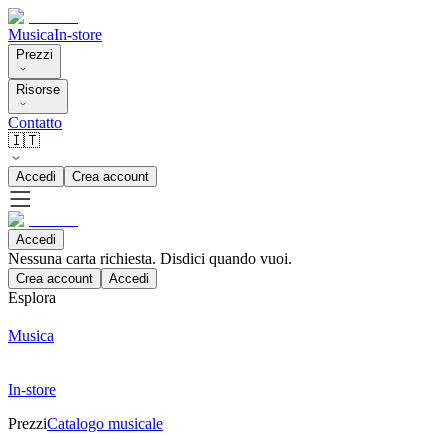
Musica
In-store
Prezzi
Risorse
Contatto
🇮🇹
Accedi
Crea account
Accedi
Nessuna carta richiesta. Disdici quando vuoi.
Crea account
Accedi
Esplora
Musica
In-store
Prezzi
Catalogo musicale