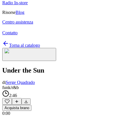
Radio In-store
Risorse
Blog
Centro assistenza
Contatto
Torna al catalogo
Under the Sun
di
Serge Quadrado
funk/r&b
2:46
Acquista brano
0:00