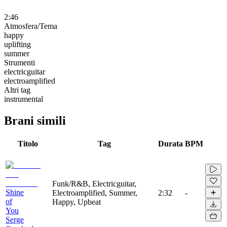
2:46
Atmosfera/Tema
happy
uplifting
summer
Strumenti
electricguitar
electroamplified
Altri tag
instrumental
Brani simili
Titolo
Tag
Durata
BPM
Funk/R&B, Electricguitar,
Shine
Electroamplified, Summer,
2:32
-
of
Happy, Upbeat
You
Serge