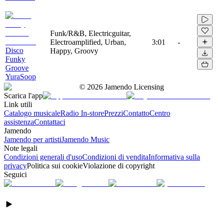
Funk/R&B, Electricguitar,
Electroamplified, Urban,
3:01
-
Disco
Happy, Groovy
Funky
Groove
YuraSoop
©
2026
Jamendo Licensing
Scarica l'app
Link utili
Catalogo musicale
Radio In-store
Prezzi
Contatto
Centro
assistenza
Contattaci
Jamendo
Jamendo per artisti
Jamendo Music
Note legali
Condizioni generali d'uso
Condizioni di vendita
Informativa sulla
privacy
Politica sui cookie
Violazione di copyright
Seguici