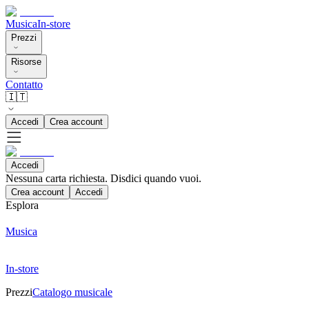
Musica
In-store
Prezzi
Risorse
Contatto
🇮🇹
Accedi
Crea account
Accedi
Nessuna carta richiesta. Disdici quando vuoi.
Crea account
Accedi
Esplora
Musica
In-store
Prezzi
Catalogo musicale