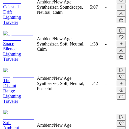
Ambient/New Age,
Celestial
Synthesizer, Soundscape,
5:07
-
Drift
Neutral, Calm
Lightning
Traveler
Ambient/New Age,
Space
Synthesizer, Soft, Neutral,
1:38
-
Silence
Calm
Lightning
Traveler
Ambient/New Age,
The
Synthesizer, Soft, Neutral,
1:42
-
Distant
Peaceful
Range
Lightning
Traveler
Soft
Ambient/New Age,
Ambient