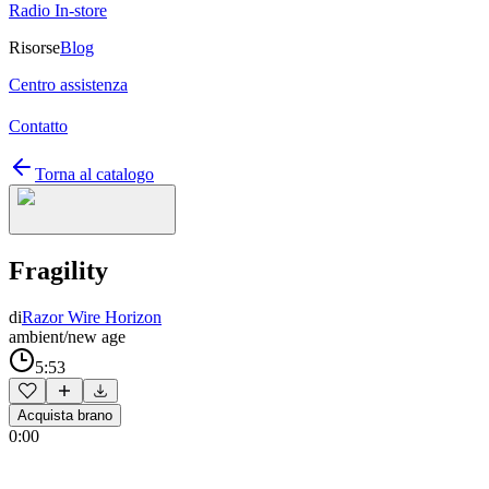
Radio In-store
Risorse
Blog
Centro assistenza
Contatto
Torna al catalogo
Fragility
di
Razor Wire Horizon
ambient/new age
5:53
Acquista brano
0:00