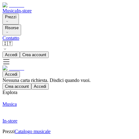
Musica
In-store
Prezzi
Risorse
Contatto
🇮🇹
Accedi
Crea account
Accedi
Nessuna carta richiesta. Disdici quando vuoi.
Crea account
Accedi
Esplora
Musica
In-store
Prezzi
Catalogo musicale