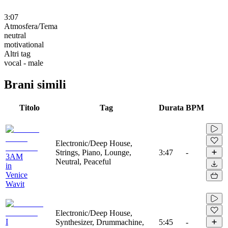
3:07
Atmosfera/Tema
neutral
motivational
Altri tag
vocal - male
Brani simili
Titolo
Tag
Durata
BPM
Electronic/Deep House,
Strings, Piano, Lounge,
3:47
-
3AM
Neutral, Peaceful
in
Venice
Wavit
Electronic/Deep House,
I
Synthesizer, Drummachine,
5:45
-