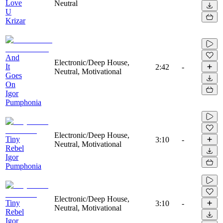
Love
Neutral
U
Krizar
And
Electronic/Deep House,
It
2:42
-
Neutral, Motivational
Goes
On
Igor
Pumphonia
Electronic/Deep House,
Tiny
3:10
-
Neutral, Motivational
Rebel
Igor
Pumphonia
Electronic/Deep House,
Tiny
3:10
-
Neutral, Motivational
Rebel
Igor