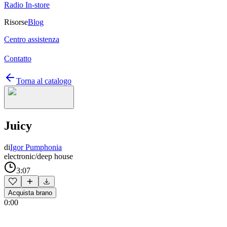
Radio In-store
Risorse
Blog
Centro assistenza
Contatto
Torna al catalogo
Juicy
di
Igor Pumphonia
electronic/deep house
3:07
Acquista brano
0:00