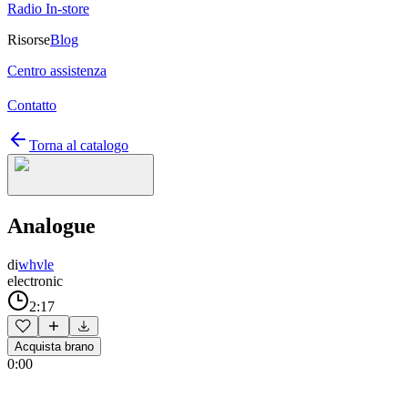
Radio In-store
Risorse
Blog
Centro assistenza
Contatto
Torna al catalogo
Analogue
di
whvle
electronic
2:17
Acquista brano
0:00