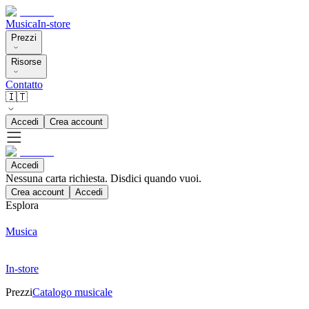
Musica
In-store
Prezzi
Risorse
Contatto
🇮🇹
Accedi
Crea account
Accedi
Nessuna carta richiesta. Disdici quando vuoi.
Crea account
Accedi
Esplora
Musica
In-store
Prezzi
Catalogo musicale