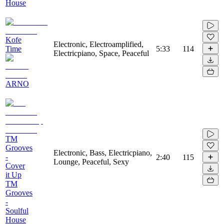
House
Kofe
Electronic, Electroamplified,
Time
5:33
114
Electricpiano, Space, Peaceful
ARNO
TM
Grooves
Electronic, Bass, Electricpiano,
-
2:40
115
Lounge, Peaceful, Sexy
Cover
it Up
TM
Grooves
-
Soulful
House