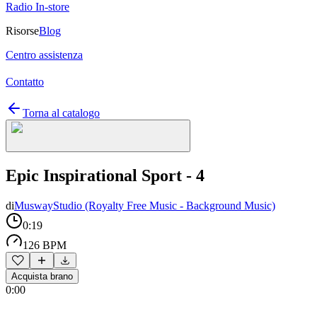
Radio In-store
Risorse
Blog
Centro assistenza
Contatto
Torna al catalogo
Epic Inspirational Sport - 4
di
MuswayStudio (Royalty Free Music - Background Music)
0:19
126 BPM
Acquista brano
0:00