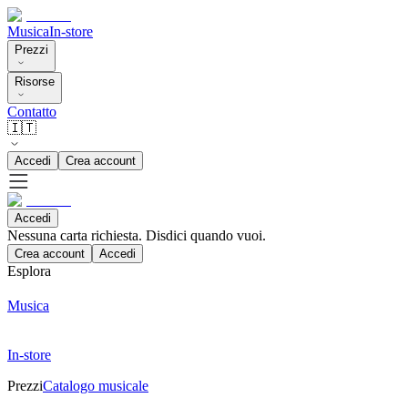
Musica
In-store
Prezzi
Risorse
Contatto
🇮🇹
Accedi
Crea account
Accedi
Nessuna carta richiesta. Disdici quando vuoi.
Crea account
Accedi
Esplora
Musica
In-store
Prezzi
Catalogo musicale