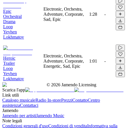
Electronic, Orchestra,
Epic
Adventure, Corporate,
1:28
-
Orchestral
Sad, Epic
Drama
Loop
Yevhen
Lokhmatov
Electronic, Orchestra,
Heroic
Adventure, Corporate,
1:01
-
Trailer
Energetic, Sad, Epic
Loop
Yevhen
Lokhmatov
©
2026
Jamendo Licensing
Scarica l'app
Link utili
Catalogo musicale
Radio In-store
Prezzi
Contatto
Centro
assistenza
Contattaci
Jamendo
Jamendo per artisti
Jamendo Music
Note legali
Condizioni generali d'uso
Condizioni di vendita
Informativa sulla